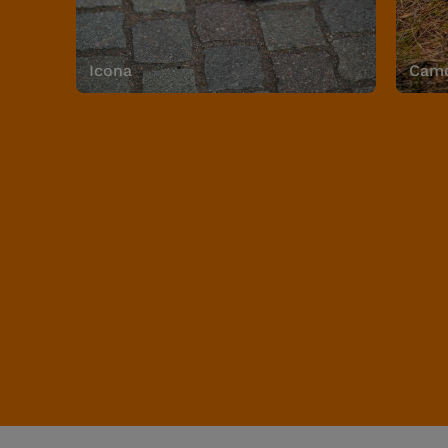
Icona
Camo