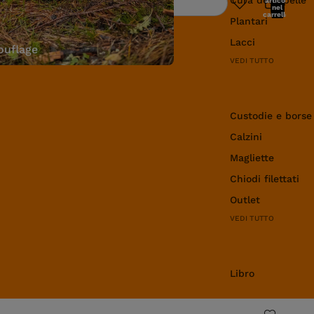
articoli
Ricerca
nel
carrello:
Plantari
0
Lacci
uflage
VEDI TUTTO
Abbigliamento e 
Custodie e borse
Calzini
Magliette
Chiodi filettati
Outlet
VEDI TUTTO
Libro
Libro