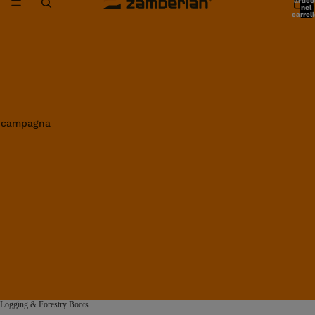
artico
nel
carrell
0
in campagna
Logging & Forestry Boots