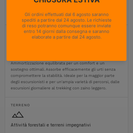
Moderatamente flessibile
Ideale per l'escursionismo e il trekking classici. Offre un
equilibrio ottimale tra flessibilità, sostegno e stabilità.
Ammortizzazione
1
2
3
4
5
Ammortizzazione minima
Ammortizzazione massima
Ammortizzazione moderata
Ammortizzazione equilibrata per un comfort e un
sostegno ottimali. Assorbe efficacemente gli urti senza
compromettere la stabilità. Ideale per la maggior parte
degli escursionisti e per un'ampia varietà di percorsi, dalle
escursioni giornaliere al trekking con zaino leggero.
TERRENO
Attività forestali e terreni impegnativi