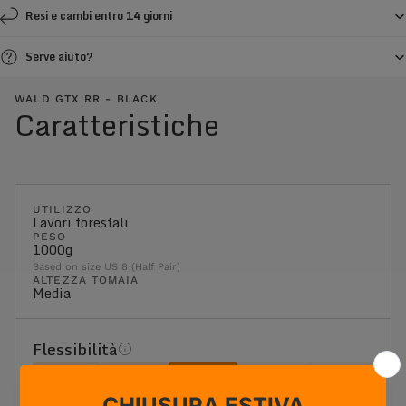
Resi e cambi entro 14 giorni
Serve aiuto?
WALD GTX RR - BLACK
Caratteristiche
UTILIZZO
Lavori forestali
PESO
1000g
Based on size US 8 (Half Pair)
ALTEZZA TOMAIA
Media
Flessibilità
1
2
3
4
5
Massima flessibilità
Massima rigidità