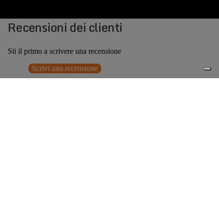
Recensioni dei clienti
Sii il primo a scrivere una recensione
Scrivi una recensione
Nessun elemento trovato
Potrebbero interessarti anche
€359,00
0
Accessori consigliati
Spedizione gratuita sopra ai 150,00€
Italian Design since 1929