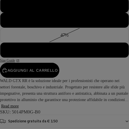
46½
47
47½
48
Size Guide
AGGIUNGI AL CARRELLO
WALD GTX RR è la soluzione ideale per i professionisti che operano nei
settori forestale, boschivo e industriale. Progettato per resistere alle sfide più
impegnative, presenta una struttura antiforo e antistatica, abbinata a un puntale
protettivo in alluminio che garantisce una protezione affidabile in condizioni...
Read more
SKU: 5014PM0G-B0
Spedizione gratuita da € 150