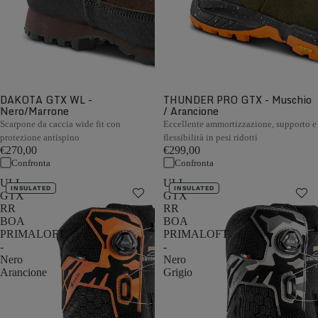
DAKOTA GTX WL -
THUNDER PRO GTX - Muschio
Nero/Marrone
/ Arancione
Scarpone da caccia wide fit con
Eccellente ammortizzazione, supporto e
protezione antispino
flessibilità in pesi ridotti
€270,00
€299,00
Confronta
Confronta
ULL
ULL
INSULATED
INSULATED
GTX
GTX
RR
RR
BOA
BOA
PRIMALOFT
PRIMALOFT
-
-
Nero
Nero
Arancione
Grigio