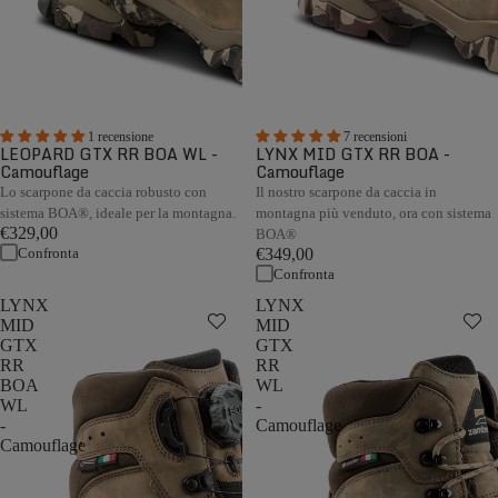
1 recensione
7 recensioni
LEOPARD GTX RR BOA WL -
LYNX MID GTX RR BOA -
Camouflage
Camouflage
Lo scarpone da caccia robusto con
Il nostro scarpone da caccia in
sistema BOA®, ideale per la montagna.
montagna più venduto, ora con sistema
€329,00
BOA®
Confronta
€349,00
Confronta
LYNX
LYNX
MID
MID
GTX
GTX
RR
RR
BOA
WL
WL
-
-
Camouflage
Camouflage