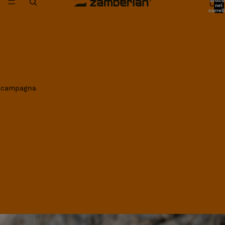
artico
nel
carrell
0
in campagna