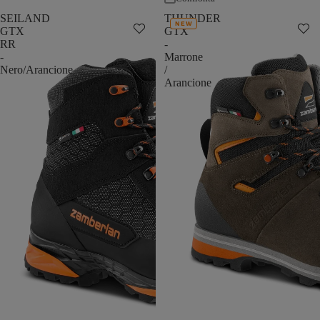
SEILAND
THUNDER
NEW
GTX
GTX
RR
-
-
Marrone
Nero/Arancione
/
Arancione