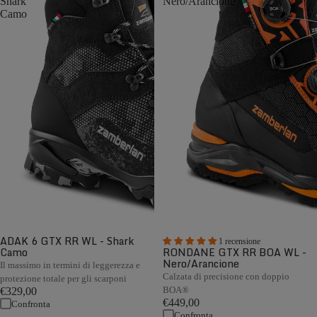
Shark
Nero/Arancione
Camo
ADAK 6 GTX RR WL - Shark
1 recensione
Camo
RONDANE GTX RR BOA WL -
Nero/Arancione
Il massimo in termini di leggerezza e
Calzata di precisione con doppio
protezione totale per gli scarponi
BOA®
€329,00
€449,00
Confronta
Confronta