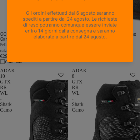
CORMONS NBK GTX WL -
CORMONS GTX WL - Marrone
Camouflage
Scuro/Arancio
€249,00
Pelle Nubuck camo con flex morbido e
Confronta
calzata a pianta larga
€299,00
Confronta
ADAK
ADAK
10
8
GTX
GTX
RR
RR
WL
WL
-
-
Shark
Shark
Camo
Camo