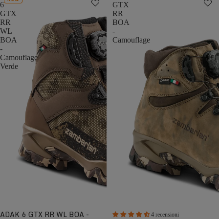
6
GTX
GTX
RR
RR
BOA
WL
-
BOA
Camouflage
-
Camouflage
Verde
ADAK 6 GTX RR WL BOA -
4 recensioni