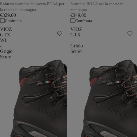
Robusto scarpone da caccia BOA® per
Scarpone BOA® per la caccia in
la caccia in montagna
montagna
€329,00
€349,00
Confronta
Confronta
VIOZ
VIOZ
GTX
GTX
WL
-
-
Grigio
Grigio
Scuro
Scuro