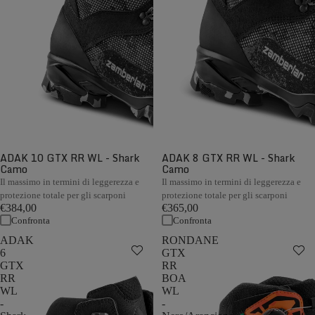
ADAK 10 GTX RR WL - Shark
ADAK 8 GTX RR WL - Shark
Camo
Camo
Il massimo in termini di leggerezza e
Il massimo in termini di leggerezza e
protezione totale per gli scarponi
protezione totale per gli scarponi
€384,00
€365,00
Confronta
Confronta
ADAK
RONDANE
6
GTX
GTX
RR
RR
BOA
WL
WL
-
-