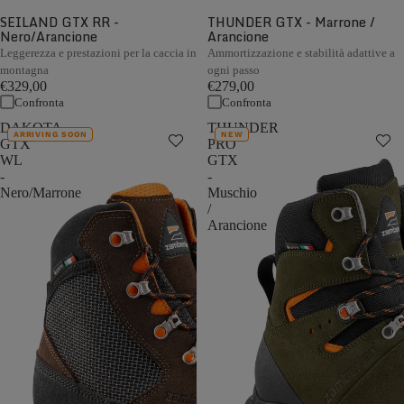
SEILAND GTX RR -
THUNDER GTX - Marrone /
Nero/Arancione
Arancione
Leggerezza e prestazioni per la caccia in
Ammortizzazione e stabilità adattive a
montagna
ogni passo
€329,00
€279,00
Confronta
Confronta
DAKOTA
THUNDER
ARRIVING SOON
NEW
GTX
PRO
WL
GTX
-
-
Nero/Marrone
Muschio
/
Arancione