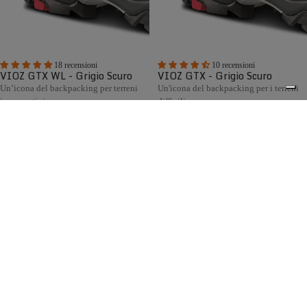
18 recensioni
10 recensioni
VIOZ GTX WL - Grigio Scuro
VIOZ GTX - Grigio Scuro
Un’icona del backpacking per terreni
Un'icona del backpacking per i terreni
impegnativi
difficili
€295,00
€295,00
Confronta
Confronta
La collezione di scarponi da caccia Zamberlan racchiude
decenni di esperienza artigianale italiana al servizio dei
0
cacciatori. Progettata per la caccia in montagna, collina e
pianura, offre modelli robusti, confortevoli e impermeabili,
dotati di fodera GORE-TEX, suole Vibram® e disponibili
anche con calzata Wide Last per chi cerca maggiore volume
e comfort.
Spedizione gratuita sopra ai 150,00€
Italian Design since 1929
Resi facili entro 14 giorni