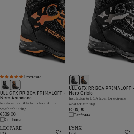
1 recensione
ULL GTX RR BOA PRIMALOFT -
ULL GTX RR BOA PRIMALOFT -
Nero Grigio
Nero Arancione
Insulation & BOA laces for extreme
Insulation & BOA laces for extreme
weather hunting
weather hunting
€539,00
€539,00
Confronta
Confronta
LEOPARD
LYNX
FGL
FGL