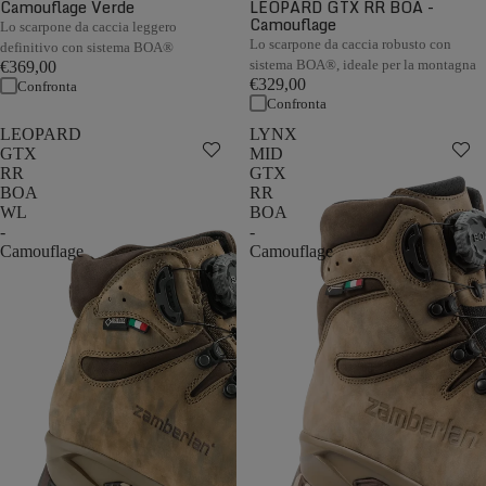
Camouflage Verde
LEOPARD GTX RR BOA -
Camouflage
Lo scarpone da caccia leggero
Lo scarpone da caccia robusto con
definitivo con sistema BOA®
sistema BOA®, ideale per la montagna
€369,00
€329,00
Confronta
Confronta
LEOPARD
LYNX
GTX
MID
RR
GTX
BOA
RR
WL
BOA
-
-
Camouflage
Camouflage