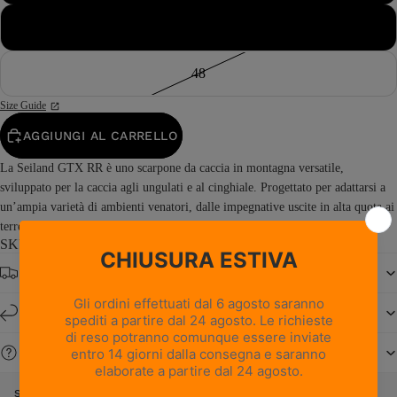
47
48
Size Guide
AGGIUNGI AL CARRELLO
La Seiland GTX RR è uno scarpone da caccia in montagna versatile,
sviluppato per la caccia agli ungulati e al cinghiale. Progettato per adattarsi a
un’ampia varietà di ambienti venatori, dalle impegnative uscite in alta quota ai
terreni collinari e boschivi, offre il giusto equilibrio...
Read more
SKU: 3034PM1G-B4
Spedizione gratuita da € 150
Resi e cambi entro 14 giorni
Serve aiuto?
SEILAND GTX RR - NERO/ARANCIONE