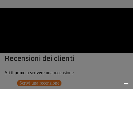
Recensioni dei clienti
Sii il primo a scrivere una recensione
Scrivi una recensione
Nessun elemento trovato
Potrebbero interessarti anche
€329,00
0
Accessori consigliati