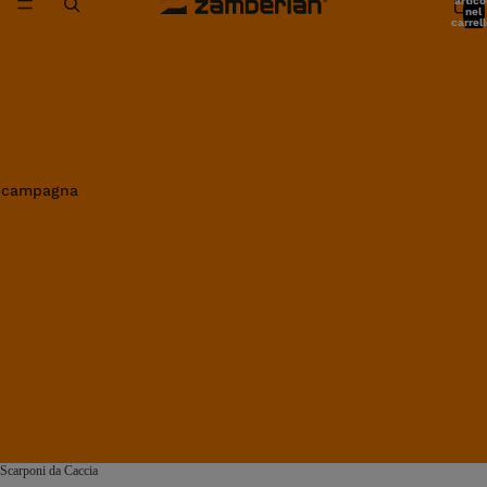
artico
nel
carrell
0
in campagna
Scarponi da Caccia