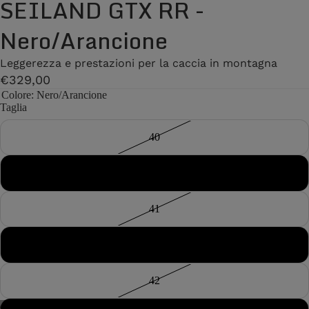
SEILAND GTX RR -
Nero/Arancione
Leggerezza e prestazioni per la caccia in montagna
€329,00
Colore
: Nero/Arancione
Taglia
40
40½
41
41½
42
/
7