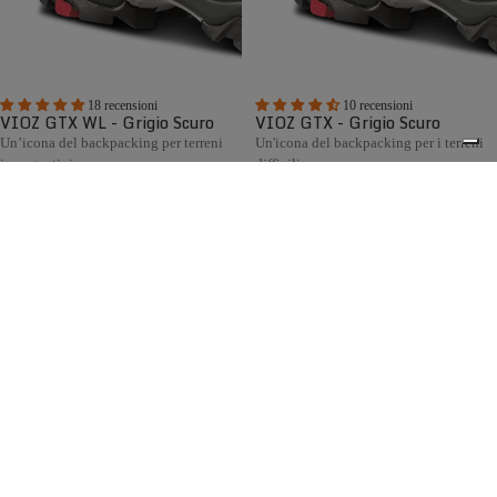
18 recensioni
10 recensioni
VIOZ GTX WL - Grigio Scuro
VIOZ GTX - Grigio Scuro
Un’icona del backpacking per terreni
Un'icona del backpacking per i terreni
impegnativi
difficili
€295,00
€295,00
Confronta
Confronta
La collezione di scarponi da caccia Zamberlan racchiude
decenni di esperienza artigianale italiana al servizio dei
0
cacciatori. Progettata per la caccia in montagna, collina e
pianura, offre modelli robusti, confortevoli e impermeabili,
dotati di fodera GORE-TEX, suole Vibram® e disponibili
anche con calzata Wide Last per chi cerca maggiore volume
e comfort.
Spedizione gratuita sopra ai 150,00€
Italian Design since 1929
Resi facili entro 14 giorni