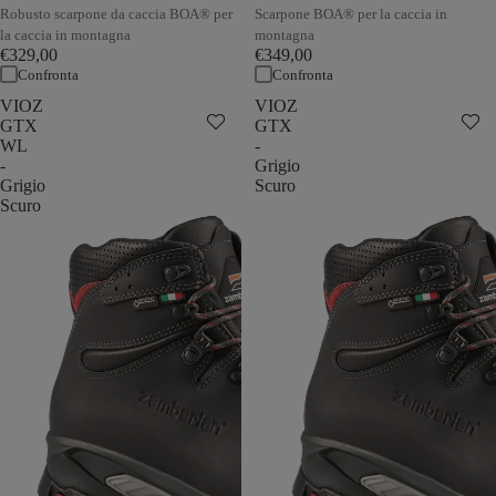
Robusto scarpone da caccia BOA® per
Scarpone BOA® per la caccia in
la caccia in montagna
montagna
€329,00
€349,00
Confronta
Confronta
VIOZ
VIOZ
GTX
GTX
WL
-
-
Grigio
Grigio
Scuro
Scuro