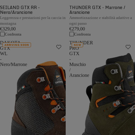
SEILAND GTX RR -
THUNDER GTX - Marrone /
Nero/Arancione
Arancione
Leggerezza e prestazioni per la caccia in
Ammortizzazione e stabilità adattive a
montagna
ogni passo
€329,00
€279,00
Confronta
Confronta
DAKOTA
THUNDER
ARRIVING SOON
NEW
GTX
PRO
WL
GTX
-
-
Nero/Marrone
Muschio
/
Arancione