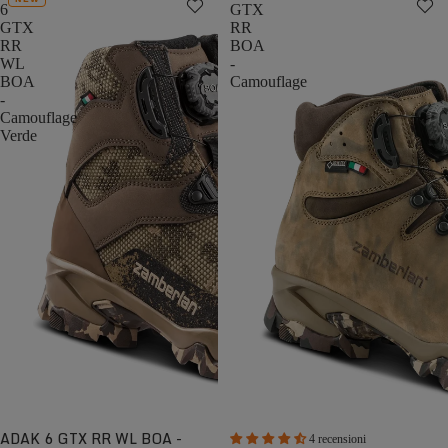
6
GTX
GTX
RR
RR
BOA
WL
-
BOA
Camouflage
-
Camouflage
Verde
ADAK 6 GTX RR WL BOA -
4 recensioni