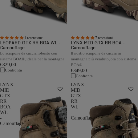
1 recensione
7 recensioni
LEOPARD GTX RR BOA WL -
LYNX MID GTX RR BOA -
Camouflage
Camouflage
Lo scarpone da caccia robusto con
Il nostro scarpone da caccia in
sistema BOA®, ideale per la montagna.
montagna più venduto, ora con sistema
€329,00
BOA®
Confronta
€349,00
Confronta
LYNX
LYNX
MID
MID
GTX
GTX
RR
RR
BOA
WL
WL
-
-
Camouflage
Camouflage