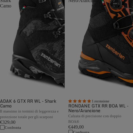
Shark
Nero/Arancione
Camo
ADAK 6 GTX RR WL - Shark
1 recensione
Camo
RONDANE GTX RR BOA WL -
Nero/Arancione
Il massimo in termini di leggerezza e
Calzata di precisione con doppio
protezione totale per gli scarponi
BOA®
€329,00
€449,00
Confronta
Confronta