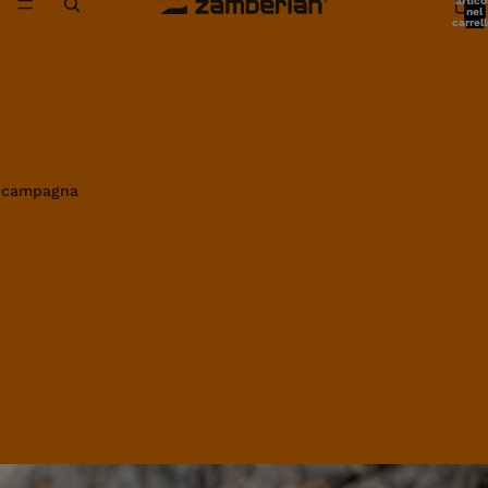
artico
nel
carrell
0
in campagna