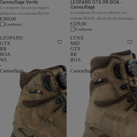
Camouflage Verde
LEOPARD GTX RR BOA -
Camouflage
Lo scarpone da caccia leggero
Lo scarpone da caccia robusto con
definitivo con sistema BOA®
sistema BOA®, ideale per la montagna
€369,00
€329,00
Confronta
Confronta
LEOPARD
LYNX
GTX
MID
RR
GTX
BOA
RR
WL
BOA
-
-
Camouflage
Camouflage