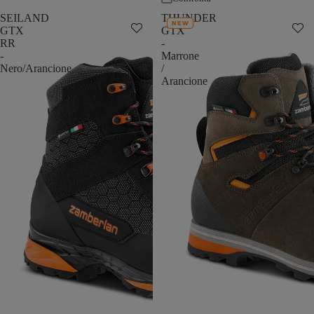
SEILAND
THUNDER
NEW
GTX
GTX
RR
-
-
Marrone
Nero/Arancione
/
Arancione