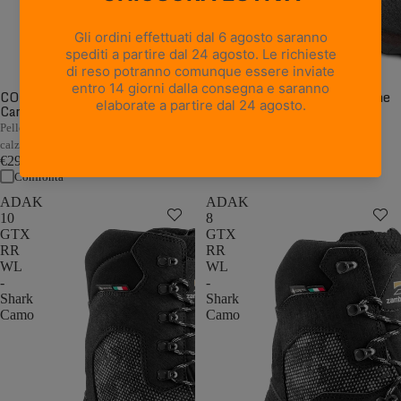
CORMONS NBK GTX WL -
CORMONS GTX WL - Marrone
Camouflage
Scuro/Arancio
€249,00
Pelle Nubuck camo con flex morbido e
Confronta
calzata a pianta larga
€299,00
Confronta
ADAK
ADAK
10
8
GTX
GTX
RR
RR
WL
WL
-
-
Shark
Shark
Camo
Camo