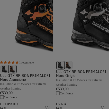
1 recensione
ULL GTX RR BOA PRIMALOFT -
ULL GTX RR BOA PRIMALOFT -
Nero Grigio
Nero Arancione
Insulation & BOA laces for extreme
Insulation & BOA laces for extreme
weather hunting
weather hunting
€539,00
€539,00
Confronta
Confronta
LEOPARD
LYNX
FGL
FGL