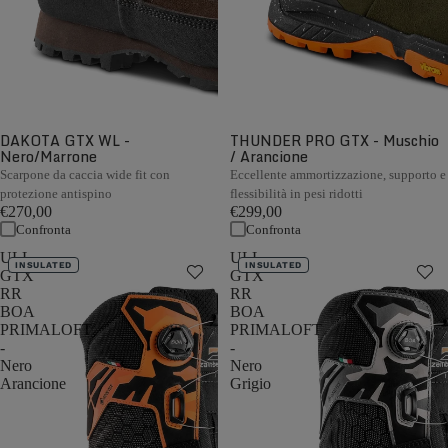
DAKOTA GTX WL -
THUNDER PRO GTX - Muschio
Nero/Marrone
/ Arancione
Scarpone da caccia wide fit con
Eccellente ammortizzazione, supporto e
protezione antispino
flessibilità in pesi ridotti
€270,00
€299,00
Confronta
Confronta
ULL
ULL
INSULATED
INSULATED
GTX
GTX
RR
RR
BOA
BOA
PRIMALOFT
PRIMALOFT
-
-
Nero
Nero
Arancione
Grigio