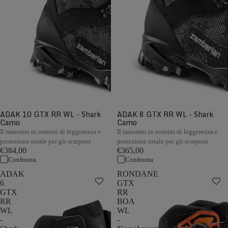
ADAK 10 GTX RR WL - Shark
ADAK 8 GTX RR WL - Shark
Camo
Camo
Il massimo in termini di leggerezza e
Il massimo in termini di leggerezza e
protezione totale per gli scarponi
protezione totale per gli scarponi
€384,00
€365,00
Confronta
Confronta
ADAK
RONDANE
6
GTX
GTX
RR
RR
BOA
WL
WL
-
-