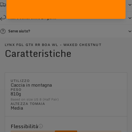
Spedizione gratuita da € 150
Resi e cambi entro 14 giorni
Serve aiuto?
LYNX FGL GTX RR BOA WL - WAXED CHESTNUT
Caratteristiche
UTILIZZO
Caccia in montagna
PESO
810g
Based on size US 8 (Half Pair)
ALTEZZA TOMAIA
Media
Flessibilità