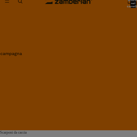
artico
nel
carrell
0
in campagna
Scarponi da caccia