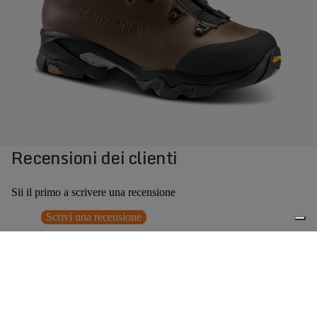
Recensioni dei clienti
Sii il primo a scrivere una recensione
Scrivi una recensione
Nessun elemento trovato
Potrebbero interessarti anche
€349,00
0