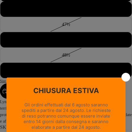
47
47½
48
48½
49
Size Guide
AGGIUNGI AL CARRELLO
Lynx FGL GTX RR BOA WL eccelle nella caccia in ambienti montani, nei
territori più selvaggi e nei boschi fitti, contesti in cui sono fondamentali
protezione e comfort. Sviluppato su una delle strutture da caccia più collaudate
e affidabili di Zamberlan, garantisce la robustezza, la...
Read more
SKU: 4016PM1GWL-M9