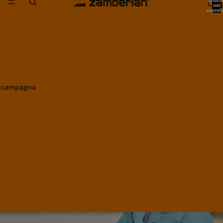
artico
nel
carrell
0
in campagna