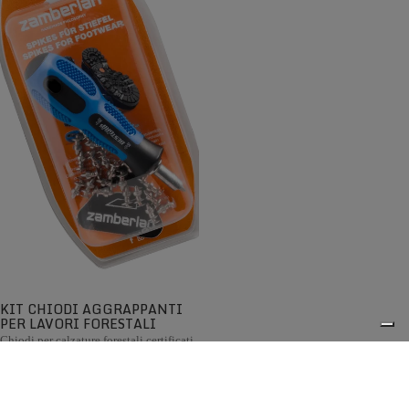
KIT CHIODI AGGRAPPANTI
PER LAVORI FORESTALI
Chiodi per calzature forestali certificati
KWF
€25,00
La collezione di abbigliamento e accessori Zamberlan