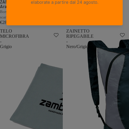
ZAMBERLAN BOOT CASE -
BORSA PORTASCARPONI
Arancio
ZAMBERLAN - Nero
Borsa da viaggio e per riporre gli
Borsa da viaggio e per riporre gli
scarponi usati
scarponi usati
€28,00
€28,00
TELO
ZAINETTO
MICROFIBRA
RIPEGABILE
-
-
Grigio
Nero/Grigio