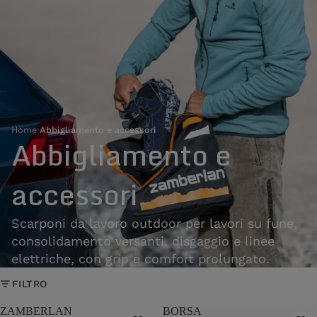
Home
›
Abbigliamento e accessori
Abbigliamento e
accessori
Scarponi da lavoro outdoor per lavori su fune,
consolidamento versanti, disgaggio e linee
elettriche, con grip e comfort prolungato.
FILTRO
ZAMBERLAN
BORSA