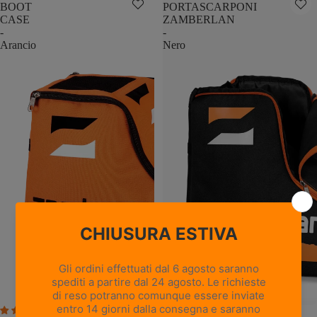
BOOT
PORTASCARPONI
CASE
ZAMBERLAN
-
-
Arancio
Nero
2 recensioni
9 recensioni