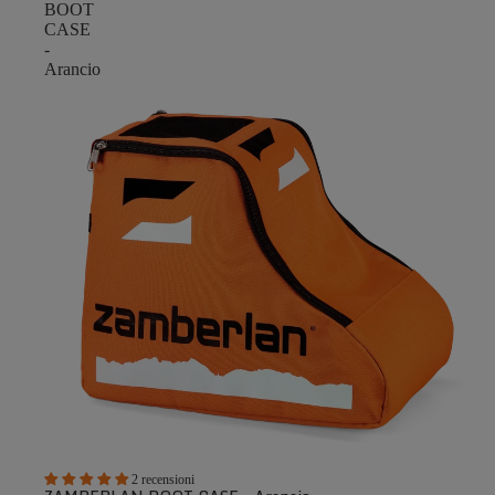
BOOT
CASE
-
Arancio
2 recensioni