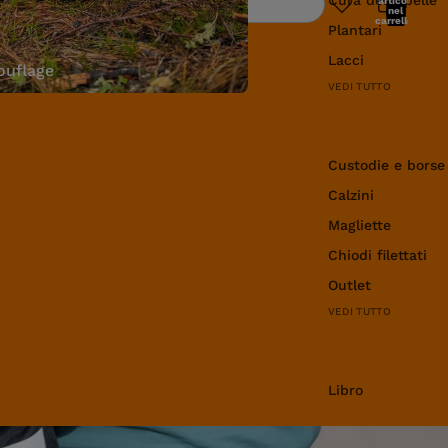
articoli
Ricerca
nel
carrello:
Plantari
0
Lacci
uflage
VEDI TUTTO
Abbigliamento e 
Custodie e borse
Calzini
Magliette
Chiodi filettati
Outlet
VEDI TUTTO
Libro
Libro