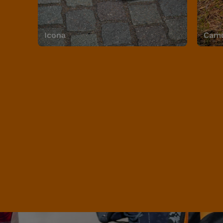
Icona
Camo