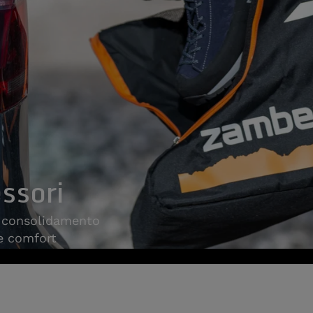
ssori
, consolidamento
 e comfort