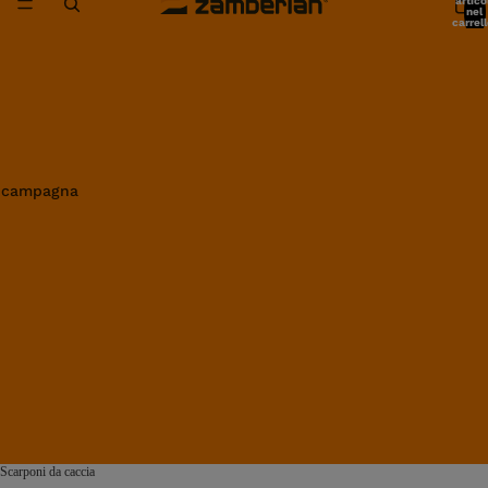
artico
nel
carrell
0
in campagna
Scarponi da caccia