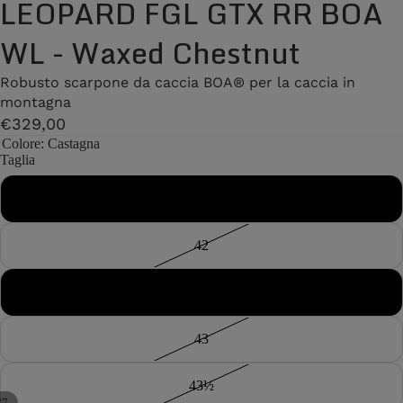
LEOPARD FGL GTX RR BOA
WL - Waxed Chestnut
Robusto scarpone da caccia BOA® per la caccia in
montagna
€329,00
Colore
: Castagna
Taglia
41½
42
42½
43
43½
/
7