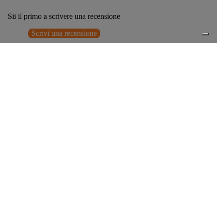
Sii il primo a scrivere una recensione
Scrivi una recensione
Nessun elemento trovato
Potrebbero interessarti anche
€329,00
0
Accessori consigliati
Spedizione gratuita sopra ai 150,00€
Italian Design since 1929
Resi facili entro 14 giorni
Hai bisogno di aiuto?