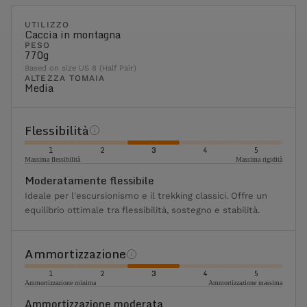
UTILIZZO
Caccia in montagna
PESO
770g
Based on size US 8 (Half Pair)
ALTEZZA TOMAIA
Media
Flessibilità
1
2
3
4
5
Massima flessibilità
Massima rigidità
Moderatamente flessibile
Ideale per l'escursionismo e il trekking classici. Offre un
equilibrio ottimale tra flessibilità, sostegno e stabilità.
Ammortizzazione
1
2
3
4
5
Ammortizzazione minima
Ammortizzazione massima
Ammortizzazione moderata