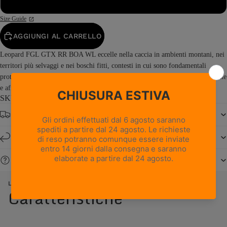
49
Size Guide
AGGIUNGI AL CARRELLO
Leopard FGL GTX RR BOA WL eccelle nella caccia in ambienti montani, nei
territori più selvaggi e nei boschi fitti, contesti in cui sono fondamentali
protezione e comfort. Sviluppato su una delle strutture da caccia più collaudate
e affidabili di Zamberlan, garantisce la robustezza, la...
Read more
SKU: 4015PM1GWL-M9
Spedizione gratuita da € 150
Resi e cambi entro 14 giorni
Serve aiuto?
LEOPARD FGL GTX RR BOA WL - WAXED CHESTNUT
Caratteristiche