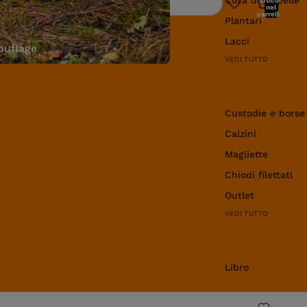
articoli
Ricerca
nel
carrello:
Plantari
0
Lacci
uflage
VEDI TUTTO
Abbigliamento e 
Custodie e borse
Calzini
Magliette
Chiodi filettati
Outlet
VEDI TUTTO
Libro
Libro