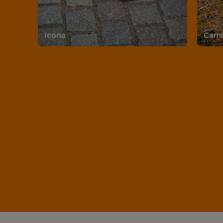
Icona
Camo