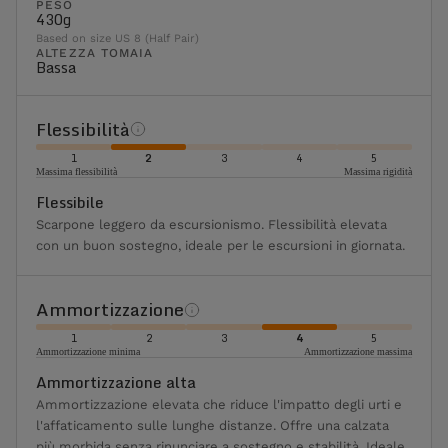
PESO
430g
Based on size US 8 (Half Pair)
ALTEZZA TOMAIA
Bassa
Flessibilità
1
2
3
4
5
Massima flessibilità
Massima rigidità
Flessibile
Scarpone leggero da escursionismo. Flessibilità elevata
con un buon sostegno, ideale per le escursioni in giornata.
Ammortizzazione
1
2
3
4
5
Ammortizzazione minima
Ammortizzazione massima
Ammortizzazione alta
Ammortizzazione elevata che riduce l'impatto degli urti e
l'affaticamento sulle lunghe distanze. Offre una calzata
più morbida senza rinunciare a sostegno e stabilità. Ideale