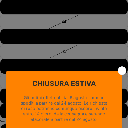
43½
44
44½
45
45½
46
46½
47
Size Guide