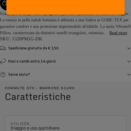
AGGIUNGI AL CARRELLO
Scarpe per il tempo libero progettate per l'uso quotidiano in città e in viaggio.
La tomaia in pelle nabuk bottalata è abbinata a una fodera in GORE-TEX per
garantire comfort e una protezione impermeabile affidabile. La suola Vibram®
Pillow, caratterizzata da distintivi tasselli triangolari, ottimizza...
Read more
SKU: 1320PM1G-DK
Spedizione gratuita da € 150
Resi e cambi entro 14 giorni
Serve aiuto?
COMMUTE GTX - MARRONE SCURO
Caratteristiche
UTILIZZO
Viaggio e uso quotidiano