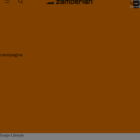
artico
nel
carrell
0
in campagna
Scarpe Lifestyle