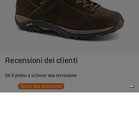
Recensioni dei clienti
Sii il primo a scrivere una recensione
Scrivi una recensione
Nessun elemento trovato
Potrebbero interessarti anche
€209,00
0
Accessori consigliati