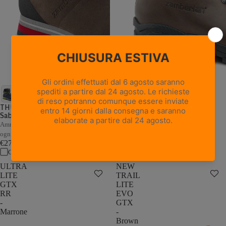
18 recensioni
NEW TRAIL LITE GTX -
Marrone Nocciola
THUNDER GTX - Marrone /
Sabbia
Pelle pieno fiore con trattamento
Hydrobloc®
Ammortizzazione e stabilità adattive a
€235,00
ogni passo
Confronta
€279,00
Confronta
ULTRA
NEW
LITE
TRAIL
GTX
LITE
RR
EVO
-
GTX
Marrone
-
Brown