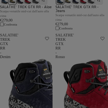
+1
+1
SALATHE' TREK GTX RR - Aloe
SALATHE' TREK GTX RR -
Jeans
Scarpa versatile mid-cut dall'auto alla
Scarpa versatile mid-cut dall'auto alla
cima
cima
€279,00
€279,00
Confronta
Confronta
SALATHE'
SALATHE'
TREK
TREK
GTX
GTX
RR
RR
-
-
Denim
Rosso