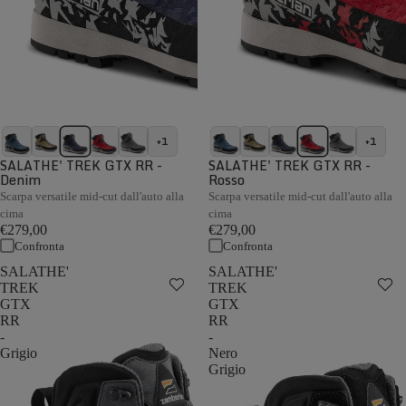
+1
+1
SALATHE' TREK GTX RR -
SALATHE' TREK GTX RR -
Denim
Rosso
Scarpa versatile mid-cut dall'auto alla
Scarpa versatile mid-cut dall'auto alla
cima
cima
€279,00
€279,00
Confronta
Confronta
SALATHE'
SALATHE'
TREK
TREK
GTX
GTX
RR
RR
-
-
Grigio
Nero
Grigio