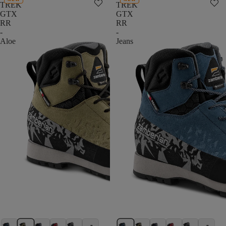
TREK
TREK
GTX
GTX
RR
RR
-
-
Aloe
Jeans