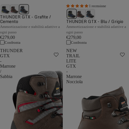
1 recensione
THUNDER GTX - Grafite /
Cemento
THUNDER GTX - Blu / Grigio
Ammortizzazione e stabilità adattive a
Ammortizzazione e stabilità adattive a
ogni passo
ogni passo
€279,00
€279,00
Confronta
Confronta
THUNDER
NEW
GTX
TRAIL
-
LITE
Marrone
GTX
/
-
Sabbia
Marrone
Nocciola