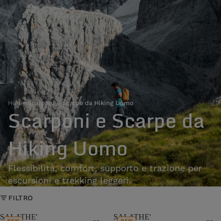
Home
›
Scarponi e Scarpe da Hiking Uomo
Scarponi e Scarpe da
Hiking Uomo
Flessibilità, comfort, supporto e trazione per
escursioni e trekking leggeri.
FILTRO
SALATHE'
SALATHE'
NEW
NEW