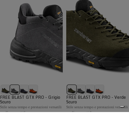
FREE BLAST GTX PRO - Grigio
FREE BLAST GTX PRO - Verde
Scuro
Scuro
Stile senza tempo e prestazioni versatili
Stile senza tempo e prestazioni versatili
per l’uso quotidiano
per l’uso quotidiano
€199,00
€199,00
Confronta
Confronta
La collezione Hiking Uomo Zamberlan comprende scarponi