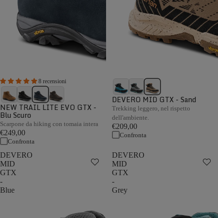
8 recensioni
DEVERO MID GTX - Sand
NEW TRAIL LITE EVO GTX -
Trekking leggero, nel rispetto
Blu Scuro
dell'ambiente.
Scarpone da hiking con tomaia intera
€209,00
€249,00
Confronta
Confronta
DEVERO
DEVERO
MID
MID
GTX
GTX
-
-
Blue
Grey