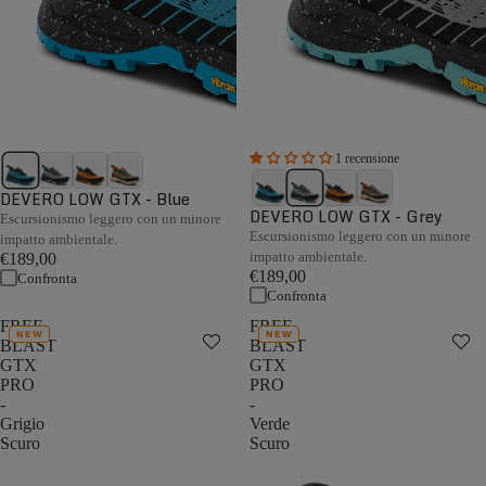
1 recensione
DEVERO LOW GTX - Blue
DEVERO LOW GTX - Grey
Escursionismo leggero con un minore
Escursionismo leggero con un minore
impatto ambientale.
impatto ambientale.
€189,00
€189,00
Confronta
Confronta
FREE
FREE
NEW
NEW
BLAST
BLAST
GTX
GTX
PRO
PRO
-
-
Grigio
Verde
Scuro
Scuro