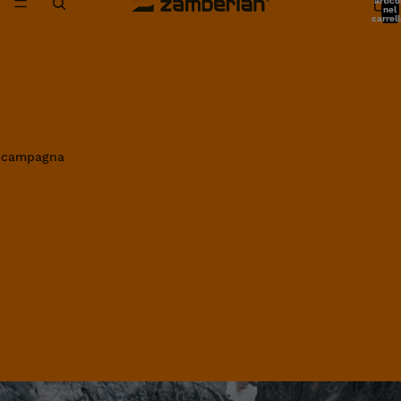
artico
nel
carrell
0
in campagna