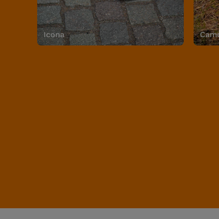
Icona
Camo