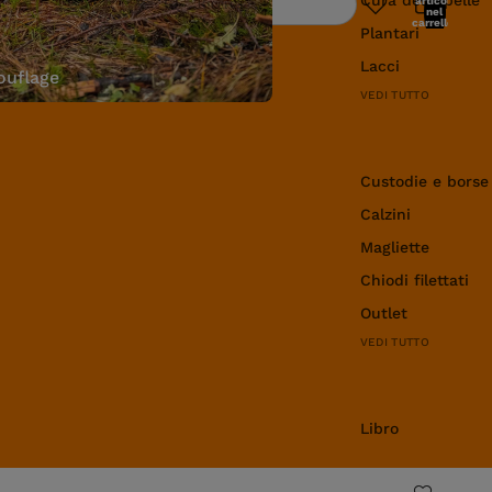
articoli
Ricerca
nel
carrello:
Plantari
0
Lacci
uflage
VEDI TUTTO
Abbigliamento e 
Custodie e borse
Calzini
Magliette
Chiodi filettati
Outlet
VEDI TUTTO
Libro
Libro