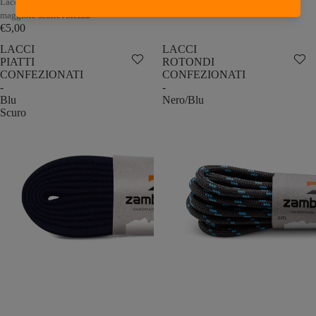
Lacci rotondi di qualità per una
€5,00
maggiore scorrevolezza
€5,00
LACCI
LACCI
PIATTI
ROTONDI
CONFEZIONATI
CONFEZIONATI
-
-
Blu
Nero/Blu
Scuro