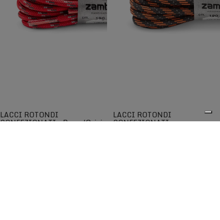
LACCI ROTONDI
LACCI ROTONDI
CONFEZIONATI - Rosso/Grigio
CONFEZIONATI -
Arancio/Nero
Lacci rotondi di qualità per una
Lacci rotondi di qualità per una
maggiore scorrevolezza
maggiore scorrevolezza
€5,00
€5,00
0
I lacci Zamberlan® sono tra i migliori disponibili sul
mercato e garantiscono lunga durata nel tempo. Progettati
per adattarsi perfettamente agli scarponi e alle scarpe
Zamberlan, sono compatibili anche con altre calzature
grazie all'ampia scelta di lunghezze, colori e modelli.