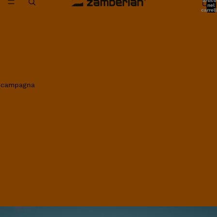
artico
nel
carrell
0
in campagna