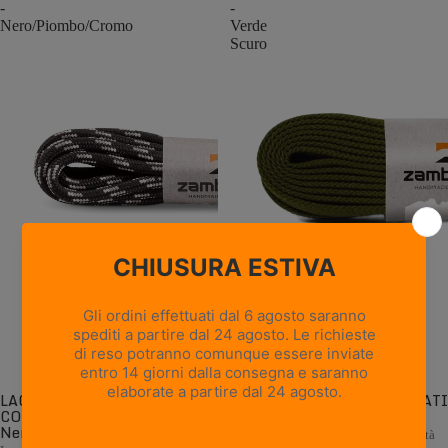
-
-
Nero/Piombo/Cromo
Verde
Scuro
LACCI ROTONDI
LACCI PIATTI CONFEZIONATI
CONFEZIONATI -
- Verde Scuro
Nero/Piombo/Cromo
Lacci piatti di ricambio di alta qualità