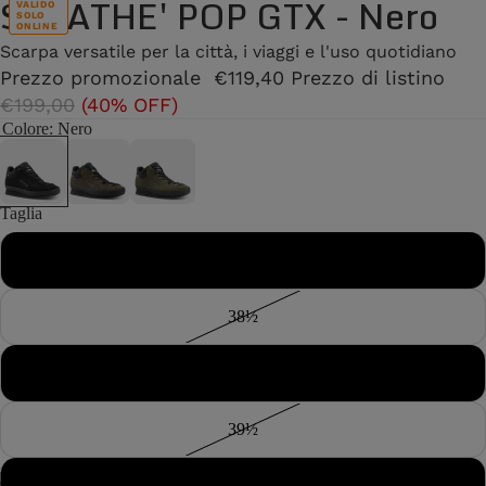
SALATHE' POP GTX - Nero
VALIDO
SOLO
ONLINE
Scarpa versatile per la città, i viaggi e l'uso quotidiano
Prezzo promozionale
€119,40
Prezzo di listino
€199,00
(40% OFF)
Colore
: Nero
Taglia
38
38½
39
39½
40
/
7