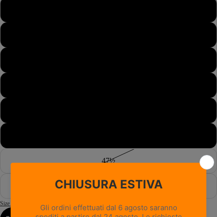
44½
45
45½
46
46½
47
47½
48
Size Guide