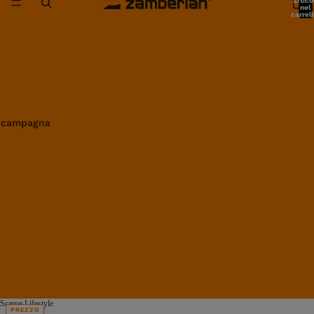
artico
nel
carrell
0
in campagna
Scarpe Lifestyle
PREZZO