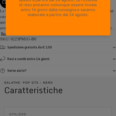
AGGIUNGI AL CARRELLO
La Salathè POP GTX reinterpreta l’iconica Salathè in una versione casual dal
carattere urbano, capace di unire l’heritage outdoor a una grande versatilità
quotidiana. Leggera, stabile e confortevole, offre una calzata precisa e
avvolgente grazie alla costruzione a calza e al sistema di allacciatura ispirato...
Read more
SKU: 0223PM1G-B0
Spedizione gratuita da € 150
Resi e cambi entro 14 giorni
Serve aiuto?
SALATHE' POP GTX - NERO
Caratteristiche
UTILIZZO