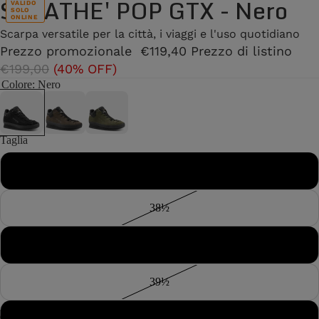
SALATHE' POP GTX - Nero
VALIDO
SOLO
ONLINE
Scarpa versatile per la città, i viaggi e l'uso quotidiano
Prezzo promozionale
€119,40
Prezzo di listino
€199,00
(40% OFF)
Colore
: Nero
Taglia
38
38½
39
39½
40
/
7