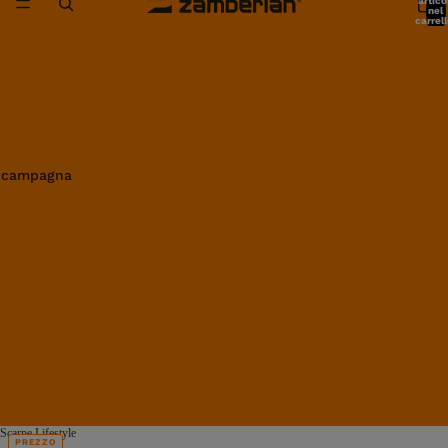
artico
nel
carrell
0
in campagna
Scarpe Lifestyle
PREZZO