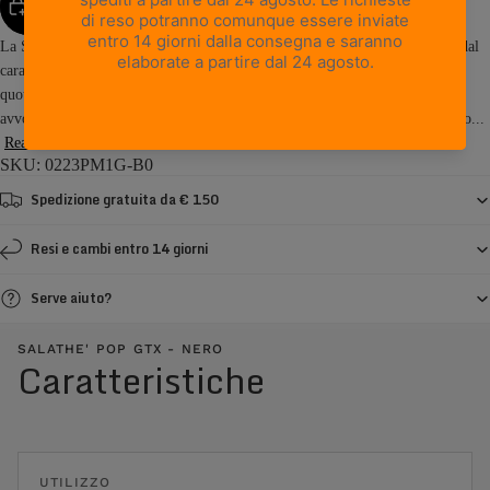
AGGIUNGI AL CARRELLO
La Salathè POP GTX reinterpreta l’iconica Salathè in una versione casual dal
carattere urbano, capace di unire l’heritage outdoor a una grande versatilità
quotidiana. Leggera, stabile e confortevole, offre una calzata precisa e
avvolgente grazie alla costruzione a calza e al sistema di allacciatura ispirato...
Read more
SKU: 0223PM1G-B0
Spedizione gratuita da € 150
Resi e cambi entro 14 giorni
Serve aiuto?
SALATHE' POP GTX - NERO
Caratteristiche
UTILIZZO