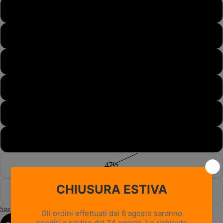
44½
45
45½
46
46½
47
47½
48
Size Guide