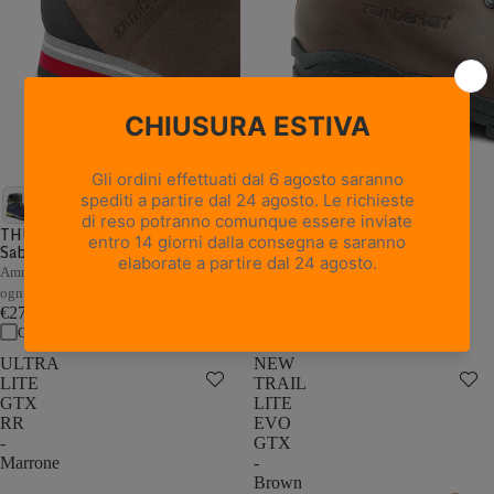
18 recensioni
NEW TRAIL LITE GTX -
Marrone Nocciola
THUNDER GTX - Marrone /
Sabbia
Pelle pieno fiore con trattamento
Hydrobloc®
Ammortizzazione e stabilità adattive a
€235,00
ogni passo
Confronta
€279,00
Confronta
ULTRA
NEW
LITE
TRAIL
GTX
LITE
RR
EVO
-
GTX
Marrone
-
Brown