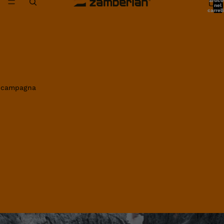
artico
nel
carrell
0
in campagna