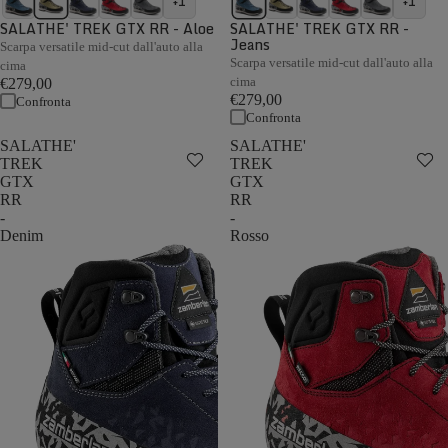
+1
+1
SALATHE' TREK GTX RR - Aloe
SALATHE' TREK GTX RR -
Jeans
Scarpa versatile mid-cut dall'auto alla
Scarpa versatile mid-cut dall'auto alla
cima
cima
€279,00
€279,00
Confronta
Confronta
SALATHE'
SALATHE'
TREK
TREK
GTX
GTX
RR
RR
-
-
Denim
Rosso