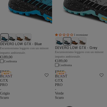
1 recensione
DEVERO LOW GTX - Blue
DEVERO LOW GTX - Grey
Escursionismo leggero con un minore
Escursionismo leggero con un minore
impatto ambientale.
impatto ambientale.
€189,00
€189,00
Confronta
Confronta
FREE
FREE
NEW
NEW
BLAST
BLAST
GTX
GTX
PRO
PRO
-
-
Grigio
Verde
Scuro
Scuro