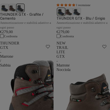
1 recensione
THUNDER GTX - Grafite /
Cemento
THUNDER GTX - Blu / Grigio
Ammortizzazione e stabilità adattive a
Ammortizzazione e stabilità adattive a
ogni passo
ogni passo
€279,00
€279,00
Confronta
Confronta
THUNDER
NEW
GTX
TRAIL
-
LITE
Marrone
GTX
/
-
Sabbia
Marrone
Nocciola