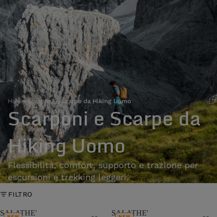
Home
›
Scarponi e Scarpe da Hiking Uomo
Scarponi e Scarpe da
Hiking Uomo
Flessibilità, comfort, supporto e trazione per
escursioni e trekking leggeri.
FILTRO
SALATHE'
SALATHE'
NEW
NEW