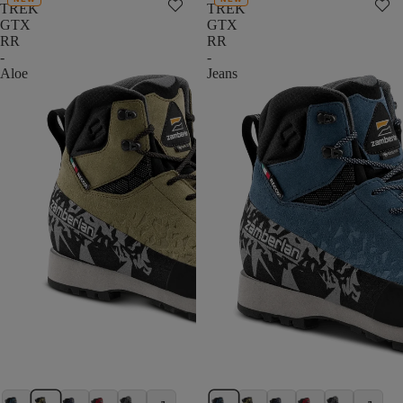
TREK
TREK
GTX
GTX
RR
RR
-
-
Aloe
Jeans