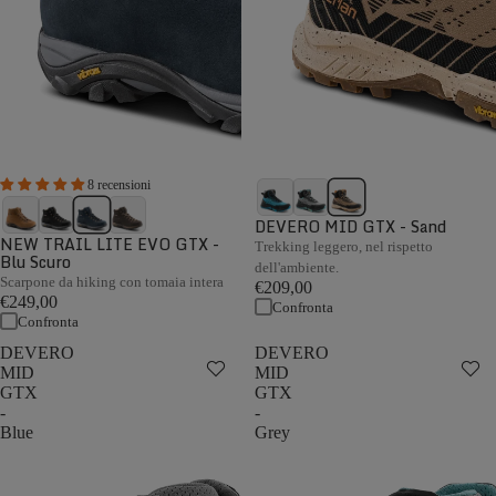
8 recensioni
DEVERO MID GTX - Sand
NEW TRAIL LITE EVO GTX -
Trekking leggero, nel rispetto
Blu Scuro
dell'ambiente.
Scarpone da hiking con tomaia intera
€209,00
€249,00
Confronta
Confronta
DEVERO
DEVERO
MID
MID
GTX
GTX
-
-
Blue
Grey