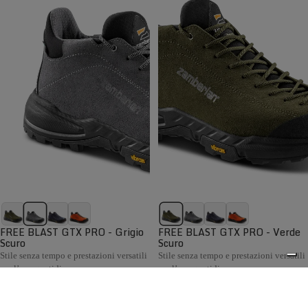
FREE BLAST GTX PRO - Grigio
FREE BLAST GTX PRO - Verde
Scuro
Scuro
Stile senza tempo e prestazioni versatili
Stile senza tempo e prestazioni versatili
per l’uso quotidiano
per l’uso quotidiano
€199,00
€199,00
Confronta
Confronta
La collezione Hiking Uomo Zamberlan comprende scarponi