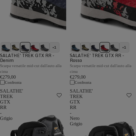
+1
+1
SALATHE' TREK GTX RR -
SALATHE' TREK GTX RR -
Denim
Rosso
Scarpa versatile mid-cut dall'auto alla
Scarpa versatile mid-cut dall'auto alla
cima
cima
€279,00
€279,00
Confronta
Confronta
SALATHE'
SALATHE'
TREK
TREK
GTX
GTX
RR
RR
-
-
Grigio
Nero
Grigio