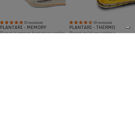
10 recensioni
10 recensioni
PLANTARI - MEMORY
PLANTARI - THERMO
Plantari in memory foam per un comfort
Plantari isolati per comfort e
superiore
mantenimento del calore
€13,00
€13,00
I plantari e le solette di ricambio Zamberlan sono
componenti originali, gli stessi forniti di serie con scarponi
0
e scarpe Zamberlan, tra i migliori disponibili sul mercato.
Scegli il plantare più adatto alle tue esigenze: Memory
Foam, per un comfort ammortizzato e un'elevata
traspirabilità, oppure Thermal, per un maggiore isolamento
termico nelle condizioni climatiche più fredde.
Spedizione gratuita sopra ai 150,00€
Italian Design since 1929
Resi facili entro 14 giorni