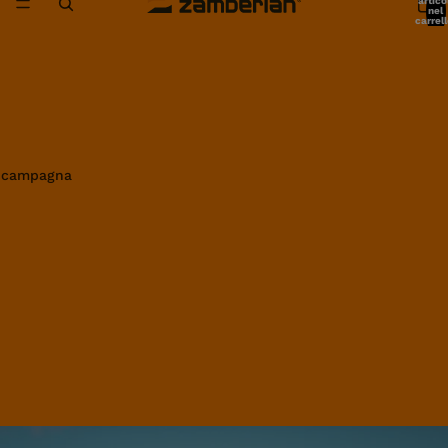
artico
nel
carrell
0
in campagna