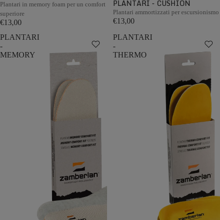
PLANTARI - CUSHION
Plantari in memory foam per un comfort
Plantari ammortizzati per escursionismo
superiore
€13,00
€13,00
PLANTARI
PLANTARI
-
-
MEMORY
THERMO