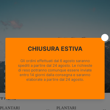
Home
›
Plantari
Plantari
Plantari di ricambio per comfort e supporto
ottimali. Scegli tra versioni ammortizzate o
termiche in base all'attività e alle condizioni
d'uso.
FILTRO
PLANTARI
PLANTARI