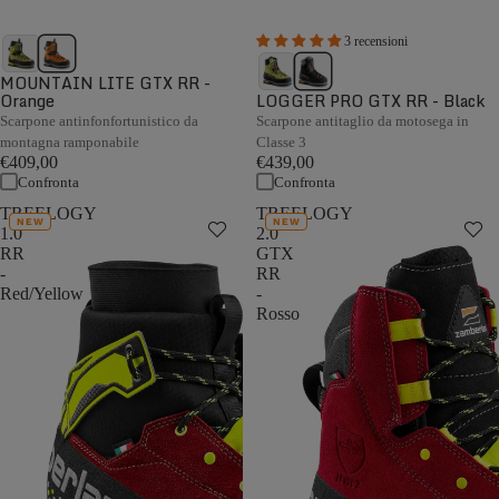
3 recensioni
MOUNTAIN LITE GTX RR -
Orange
LOGGER PRO GTX RR - Black
Scarpone antinfonfortunistico da
Scarpone antitaglio da motosega in
montagna ramponabile
Classe 3
€409,00
€439,00
Confronta
Confronta
TREELOGY
TREELOGY
NEW
NEW
1.0
2.0
RR
GTX
-
RR
Red/Yellow
-
Rosso