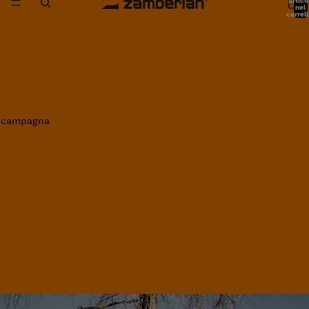
artico
nel
carrell
0
in campagna