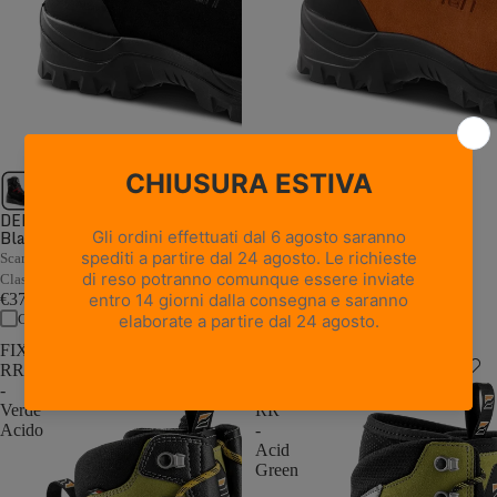
1 recensione
DELIMBER GTX RR BOA -
Black
WALD GTX RR - Orange
Scarpone antitaglio da motosega in
Scarpone antitaglio da motosega in
Classe 2 con sistema BOA®
Classe 2
€379,00
€359,00
Confronta
Confronta
FIXER
MOUNTAIN
RR
LITE
-
GTX
Verde
RR
Acido
-
Acid
Green