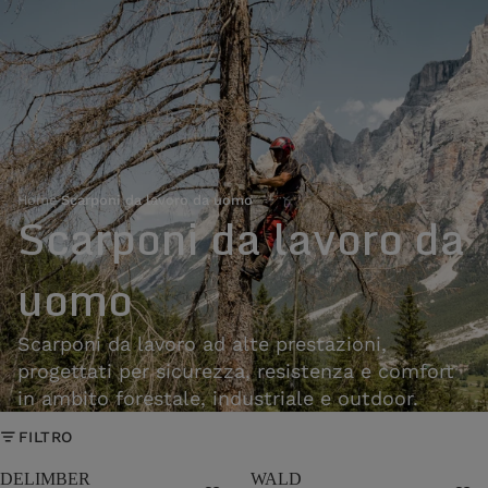
Home
›
Scarponi da lavoro da uomo
Scarponi da lavoro da
uomo
Scarponi da lavoro ad alte prestazioni,
progettati per sicurezza, resistenza e comfort
in ambito forestale, industriale e outdoor.
FILTRO
DELIMBER
WALD