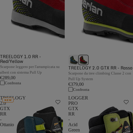
TREELOGY 1.0 RR -
Red/Yellow
Scarpone leggero per l'arrampicata su
TREELOGY 2.0 GTX RR - Rosso
alberi con sistema Pull Up
Scarpone da tree climbing Classe 2 con
€289,00
Pull Up System
Confronta
€379,00
Confronta
TREELOGY
LOGGER
NEW
2.0
PRO
GTX
GTX
RR
RR
-
-
Ottanio
Acid
Green