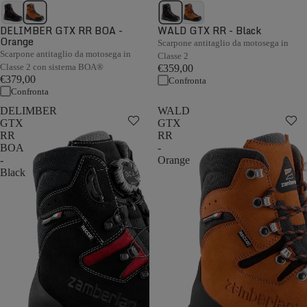
DELIMBER GTX RR BOA -
WALD GTX RR - Black
Orange
Scarpone antitaglio da motosega in
Scarpone antitaglio da motosega in
Classe 2
Classe 2 con sistema BOA®
€359,00
€379,00
Confronta
Confronta
DELIMBER
WALD
GTX
GTX
RR
RR
BOA
-
-
Orange
Black