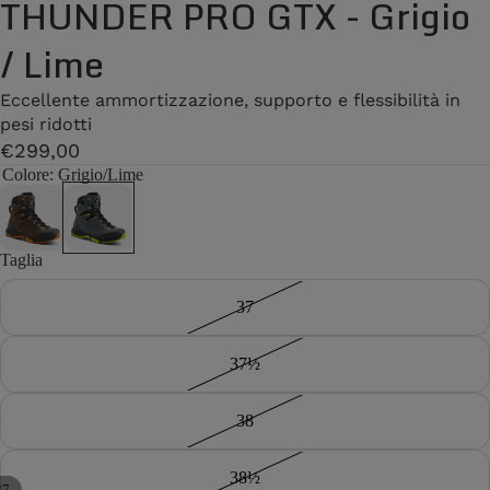
THUNDER PRO GTX - Grigio
/ Lime
Eccellente ammortizzazione, supporto e flessibilità in
pesi ridotti
€299,00
Colore
: Grigio/Lime
Taglia
37
37½
38
38½
/
7