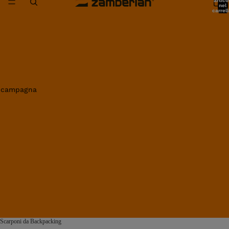
artico
nel
carrell
0
in campagna
Scarponi da Backpacking