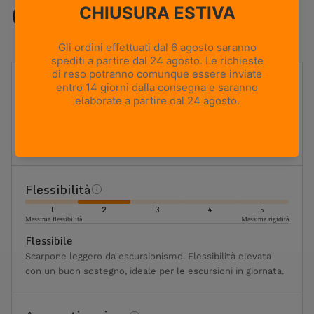
Caratteristiche
UTILIZZO
Backpacking
PESO
590g
Based on size US 8 (Half Pair)
ALTEZZA TOMAIA
Media
Flessibilità
1
2
3
4
5
Massima flessibilità
Massima rigidità
Flessibile
Scarpone leggero da escursionismo. Flessibilità elevata
con un buon sostegno, ideale per le escursioni in giornata.