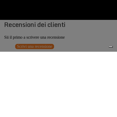
Recensioni dei clienti
Sii il primo a scrivere una recensione
Scrivi una recensione
Nessun elemento trovato
Potrebbero interessarti anche
€299,00
0
Accessori consigliati
Spedizione gratuita sopra ai 150,00€