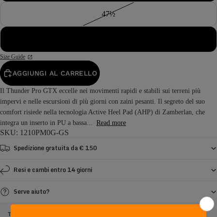
47½
48
Size Guide
AGGIUNGI AL CARRELLO
Il Thunder Pro GTX eccelle nei movimenti rapidi e stabili sui terreni più
impervi e nelle escursioni di più giorni con zaini pesanti. Il segreto del suo
comfort risiede nella tecnologia Active Heel Pad (AHP) di Zamberlan, che
integra un inserto in PU a bassa...
Read more
SKU: 1210PM0G-GS
Spedizione gratuita da € 150
Resi e cambi entro 14 giorni
Serve aiuto?
THUNDER PRO GTX - GRIGIO / LIME