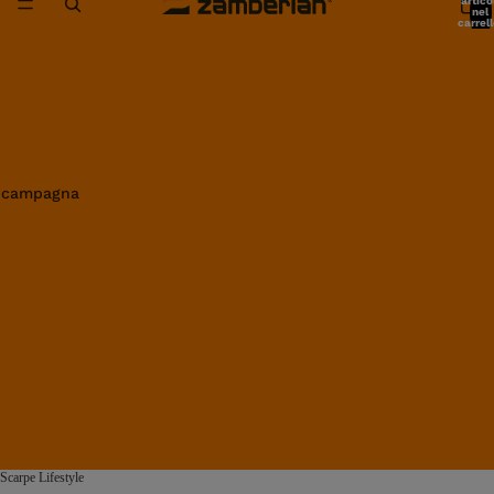
artico
nel
carrell
0
in campagna
Scarpe Lifestyle