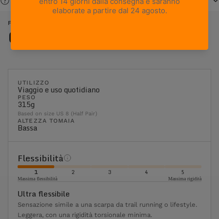
Serve aiuto?
FREE BLAST POP - OCEANIA
Caratteristiche
UTILIZZO
Viaggio e uso quotidiano
PESO
315g
Based on size US 8 (Half Pair)
ALTEZZA TOMAIA
Bassa
Flessibilità
1
2
3
4
5
Massima flessibilità
Massima rigidità
Ultra flessibile
Sensazione simile a una scarpa da trail running o lifestyle.
Leggera, con una rigidità torsionale minima.