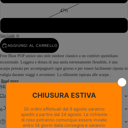
47½
48
Size Guide
AGGIUNGI AL CARRELLO
Free Blast POP unisce uno stile outdoor classico a un comfort quotidiano
eccezionale. Leggera e dotata di una suola estremamente flessibile, è una
scarpa pensata per accompagnarti ogni giorno e per essere facilmente riposta in
valigia durante viaggi e avventure. La silhouette ispirata alle scarpe...
Read more
SKU: 0222PM1M-B0
Spedizione gratuita da € 150
Resi e cambi entro 14 giorni
Serve aiuto?