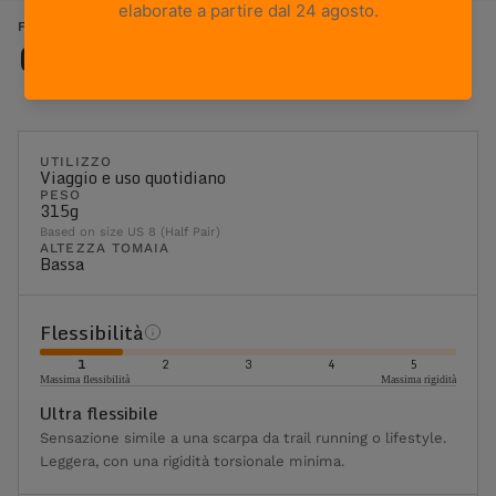
FREE BLAST POP - NERO
Caratteristiche
UTILIZZO
Viaggio e uso quotidiano
PESO
315g
Based on size US 8 (Half Pair)
ALTEZZA TOMAIA
Bassa
Flessibilità
1
2
3
4
5
Massima flessibilità
Massima rigidità
Ultra flessibile
Sensazione simile a una scarpa da trail running o lifestyle.
Leggera, con una rigidità torsionale minima.