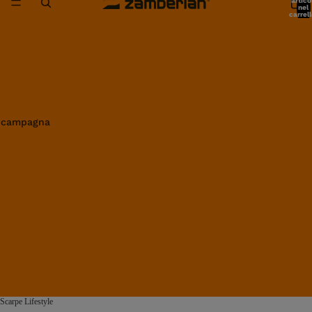
artico
nel
carrell
0
in campagna
Scarpe Lifestyle