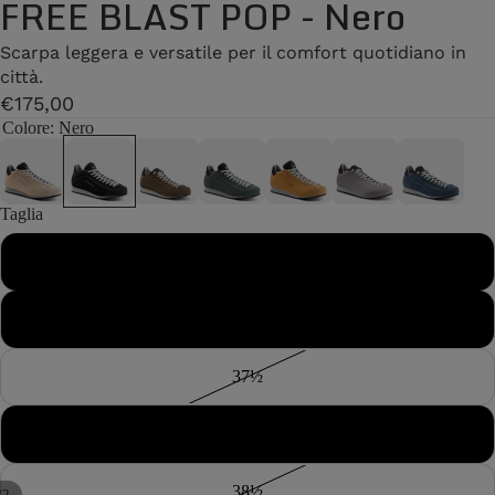
FREE BLAST POP - Nero
Scarpa leggera e versatile per il comfort quotidiano in
città.
€175,00
Colore
: Nero
Taglia
36
37
37½
38
38½
/
2