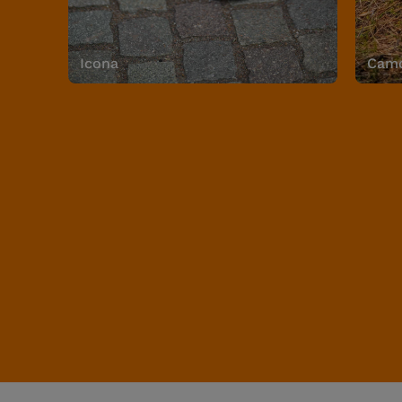
Icona
Camo