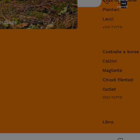
articoli
Ricerca
nel
carrello:
Plantari
0
Lacci
uflage
VEDI TUTTO
Abbigliamento e 
Custodie e borse
Calzini
Magliette
Chiodi filettati
Outlet
VEDI TUTTO
Libro
Libro