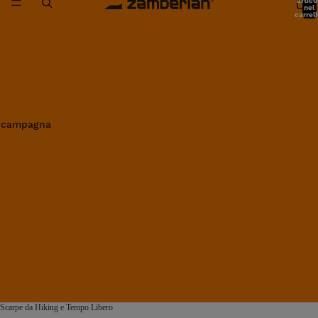
artico
nel
carrell
0
in campagna
Scarpe da Hiking e Tempo Libero