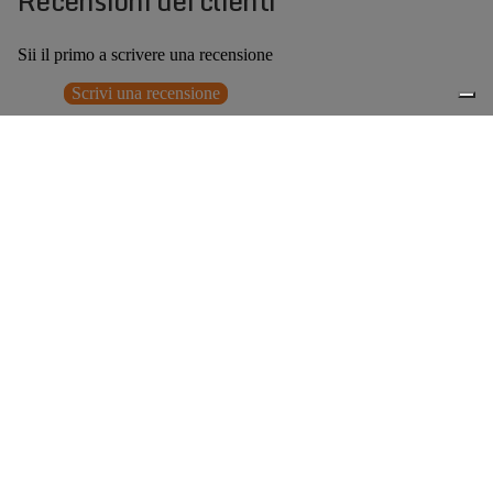
Recensioni dei clienti
Sii il primo a scrivere una recensione
Scrivi una recensione
Nessun elemento trovato
Potrebbero interessarti anche
€169,00
0
Accessori consigliati
Spedizione gratuita sopra ai 150,00€
Italian Design since 1929
Resi facili entro 14 giorni
Hai bisogno di aiuto?