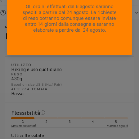
Serve aiuto?
METROPOLIS - BLUE
Caratteristiche
UTILIZZO
Hiking e uso quotidiano
PESO
430g
Based on size US 8 (Half Pair)
ALTEZZA TOMAIA
Bassa
Flessibilità
1
2
3
4
5
Massima flessibilità
Massima rigidità
Ultra flessibile