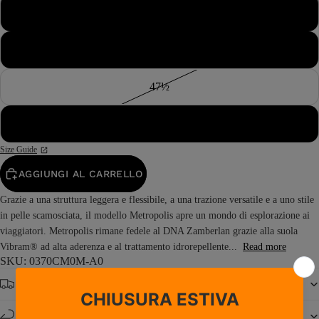
46½
47
47½
48
Size Guide
AGGIUNGI AL CARRELLO
Grazie a una struttura leggera e flessibile, a una trazione versatile e a uno stile
in pelle scamosciata, il modello Metropolis apre un mondo di esplorazione ai
viaggiatori. Metropolis rimane fedele al DNA Zamberlan grazie alla suola
Vibram® ad alta aderenza e al trattamento idrorepellente...
Read more
SKU: 0370CM0M-A0
Spedizione gratuita da € 150
Resi e cambi entro 14 giorni