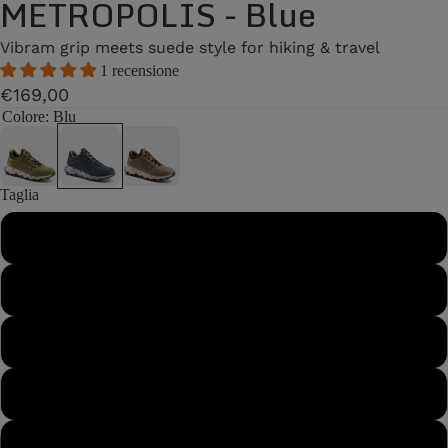
METROPOLIS - Blue
Vibram grip meets suede style for hiking & travel
1 recensione
€169,00
Colore
: Blu
Taglia
40
40½
41
41½
42