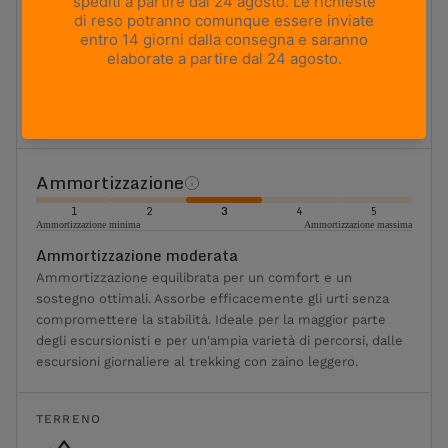
Flessibilità
1
2
3
4
5
Massima flessibilità
Massima rigidità
Moderatamente flessibile
Ideale per l'escursionismo e il trekking classici. Offre un
equilibrio ottimale tra flessibilità, sostegno e stabilità.
Ammortizzazione
1
2
3
4
5
Ammortizzazione minima
Ammortizzazione massima
Ammortizzazione moderata
Ammortizzazione equilibrata per un comfort e un
sostegno ottimali. Assorbe efficacemente gli urti senza
compromettere la stabilità. Ideale per la maggior parte
degli escursionisti e per un'ampia varietà di percorsi, dalle
escursioni giornaliere al trekking con zaino leggero.
TERRENO