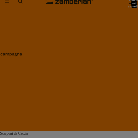
artico
nel
carrell
0
in campagna
Scarponi da Caccia