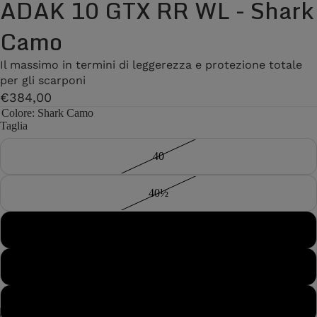
ADAK 10 GTX RR WL - Shark
Camo
Il massimo in termini di leggerezza e protezione totale
per gli scarponi
€384,00
Colore
: Shark Camo
Taglia
40
40½
41
41½
42
/
7