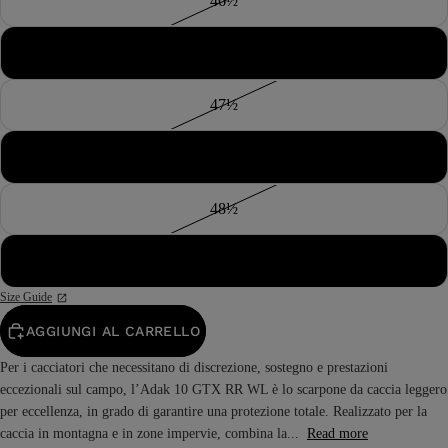
46½
47
47½
48
48½
49
Size Guide
AGGIUNGI AL CARRELLO
Per i cacciatori che necessitano di discrezione, sostegno e prestazioni
eccezionali sul campo, l’Adak 10 GTX RR WL è lo scarpone da caccia leggero
per eccellenza, in grado di garantire una protezione totale. Realizzato per la
caccia in montagna e in zone impervie, combina la...
Read more