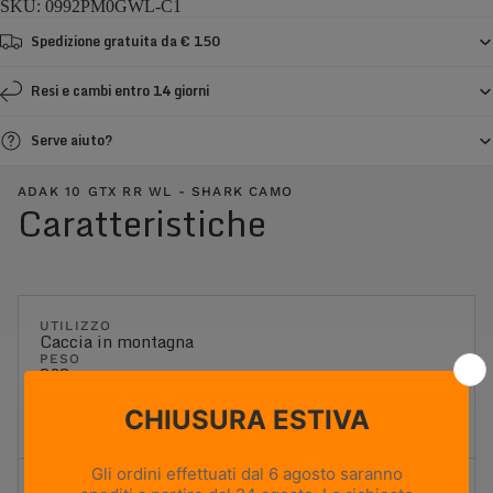
SKU: 0992PM0GWL-C1
Spedizione gratuita da € 150
Resi e cambi entro 14 giorni
Serve aiuto?
ADAK 10 GTX RR WL - SHARK CAMO
Caratteristiche
UTILIZZO
Caccia in montagna
PESO
838g
Based on size US 8 (Half Pair)
ALTEZZA TOMAIA
Alta