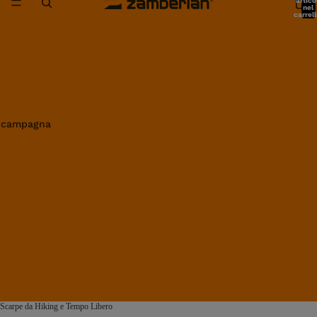
artico
nel
carrell
0
in campagna
Scarpe da Hiking e Tempo Libero