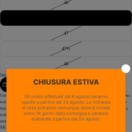
46
46½
47
47½
48
Size Guide
AGGIUNGI AL CARRELLO
Unendo l'impermeabilità del Gore-Tex a una struttura leggera e flessibile, una
trazione versatile e l'eleganza dello scamosciato, la Metropolis GTX apre un
mondo di esplorazione ai viaggiatori. La Metropolis GTX rimane fedele alla
tradizione Zamberlan grazie alla suola Vibram® ad alta aderenza e alla
membrana Gore-Tex®...
Read more
SKU: 0370CM0G-G1