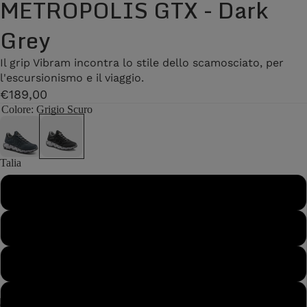
METROPOLIS GTX - Dark
Grey
Il grip Vibram incontra lo stile dello scamosciato, per
l'escursionismo e il viaggio.
€189,00
Colore
: Grigio Scuro
Talia
40
40½
41
41½
/
2