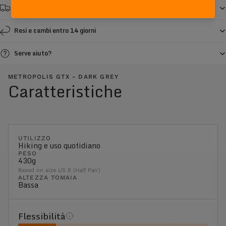
Spedizione gratuita da € 150
Resi e cambi entro 14 giorni
Serve aiuto?
METROPOLIS GTX - DARK GREY
Caratteristiche
UTILIZZO
Hiking e uso quotidiano
PESO
430g
Based on size US 8 (Half Pair)
ALTEZZA TOMAIA
Bassa
Flessibilità