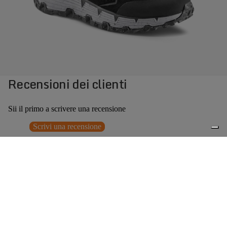
Recensioni dei clienti
Sii il primo a scrivere una recensione
Scrivi una recensione
Nessun elemento trovato
Potrebbero interessarti anche
€189,00
0
Accessori consigliati