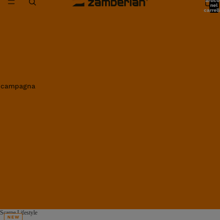
artico
nel
carrell
0
in campagna
Scarpe Lifestyle
NEW