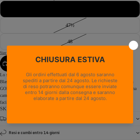
47
47½
48
Size Guide
AGGIUNGI AL CARRELLO
Lo stile outdoor classico incontra il massimo comfort quotidiano con Free
Blast POP GTX. Leggera, impermeabile e traspirante grazie alla membrana
GORE-TEX, è dotata di una suola estremamente flessibile che garantisce una
camminata naturale e confortevole. Inoltre, il suo design compatto la rende
facile da...
Read more
SKU: 0222PM1G-G3
Spedizione gratuita da € 150
Resi e cambi entro 14 giorni