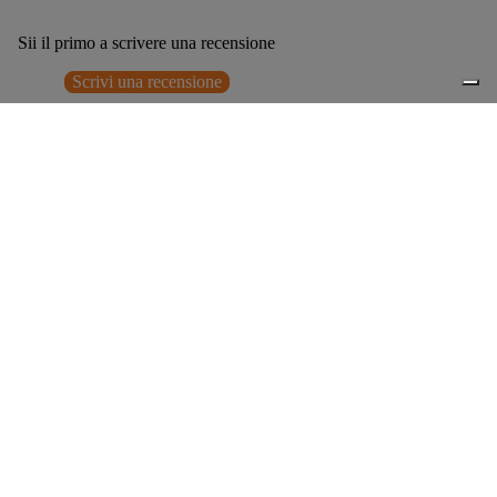
Sii il primo a scrivere una recensione
Scrivi una recensione
Nessun elemento trovato
Potrebbero interessarti anche
€199,00
0
Accessori consigliati
Spedizione gratuita sopra ai 150,00€
Italian Design since 1929
Resi facili entro 14 giorni
Hai bisogno di aiuto?