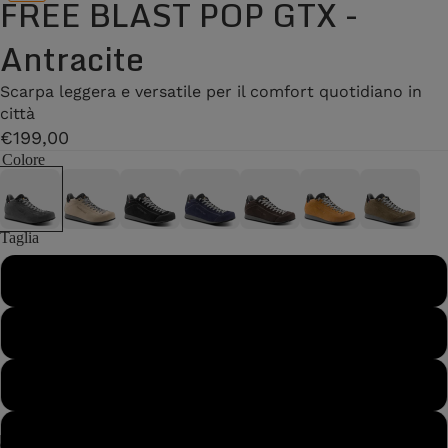
FREE BLAST POP GTX -
Antracite
Scarpa leggera e versatile per il comfort quotidiano in
città
€199,00
Colore
Taglia
36
37
37½
38
/
2