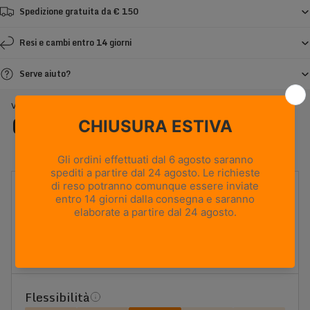
Spedizione gratuita da € 150
Resi e cambi entro 14 giorni
Serve aiuto?
VIOZ GTX WL - GRIGIO SCURO
Caratteristiche
UTILIZZO
Backpacking e caccia
PESO
715g
Based on size US 8 (Half Pair)
ALTEZZA TOMAIA
Media
Flessibilità