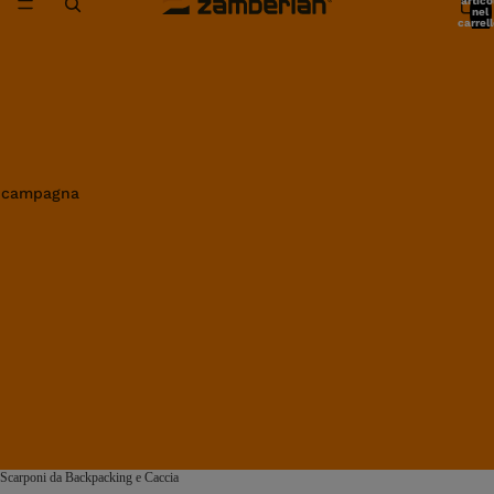
artico
nel
carrell
0
in campagna
Scarponi da Backpacking e Caccia