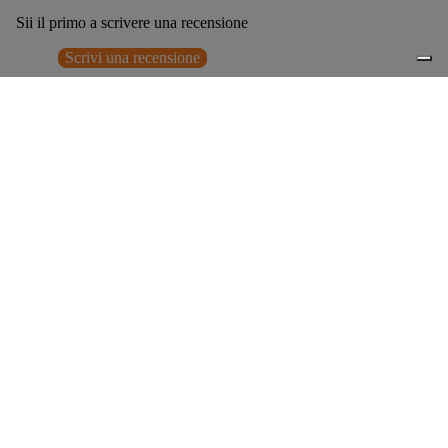
Sii il primo a scrivere una recensione
Scrivi una recensione
Nessun elemento trovato
Potrebbero interessarti anche
€295,00
0
Accessori consigliati
Spedizione gratuita sopra ai 150,00€
Italian Design since 1929
Resi facili entro 14 giorni
Hai bisogno di aiuto?