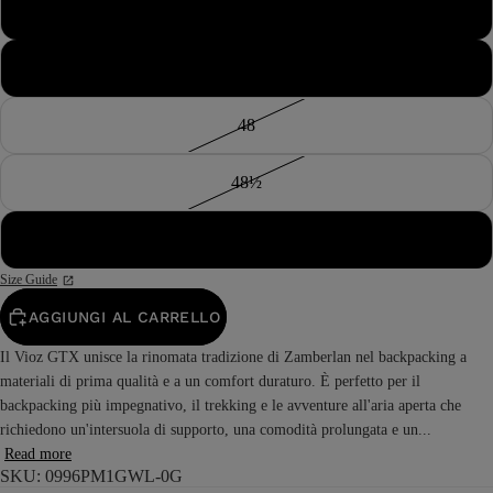
47
47½
48
48½
49
Size Guide
AGGIUNGI AL CARRELLO
Il Vioz GTX unisce la rinomata tradizione di Zamberlan nel backpacking a
materiali di prima qualità e a un comfort duraturo. È perfetto per il
backpacking più impegnativo, il trekking e le avventure all'aria aperta che
richiedono un'intersuola di supporto, una comodità prolungata e un...
Read more
SKU: 0996PM1GWL-0G