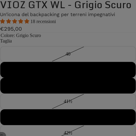
VIOZ GTX WL - Grigio Scuro
Un’icona del backpacking per terreni impegnativi
18 recensioni
€295,00
Colore
: Grigio Scuro
Taglia
40
40½
41
41½
42
42½
/
7