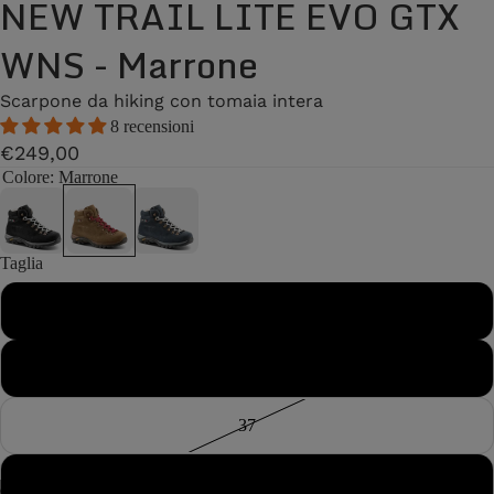
NEW TRAIL LITE EVO GTX
WNS - Marrone
Scarpone da hiking con tomaia intera
8 recensioni
€249,00
Colore
: Marrone
Taglia
36
36½
37
37½
/
7