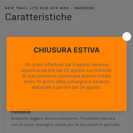
NEW TRAIL LITE EVO GTX WNS - MARRONE
Caratteristiche
UTILIZZO
Hiking e caccia
PESO
460g
Based on size US 8 (Half Pair)
ALTEZZA TOMAIA
Media
Flessibilità
1
2
3
4
5
Massima flessibilità
Massima rigidità
Flessibile
Scarpone leggero da escursionismo. Flessibilità elevata
con un buon sostegno, ideale per le escursioni in giornata.