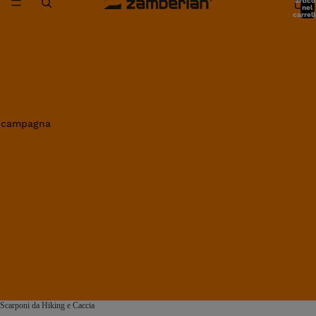
artico
nel
carrell
0
in campagna
Scarponi da Hiking e Caccia