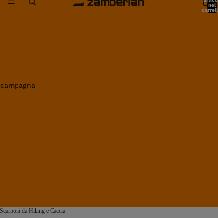
artico
nel
carrell
0
in campagna
Scarponi da Hiking e Caccia