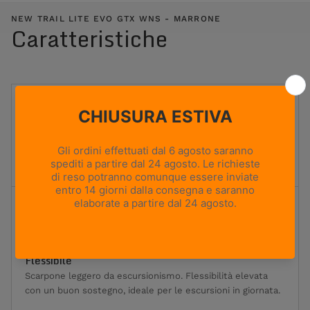
NEW TRAIL LITE EVO GTX WNS - MARRONE
Caratteristiche
UTILIZZO
Hiking e caccia
PESO
460g
Based on size US 8 (Half Pair)
ALTEZZA TOMAIA
Media
Flessibilità
1
2
3
4
5
Massima flessibilità
Massima rigidità
Flessibile
Scarpone leggero da escursionismo. Flessibilità elevata
con un buon sostegno, ideale per le escursioni in giornata.