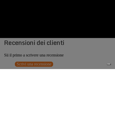
Recensioni dei clienti
Sii il primo a scrivere una recensione
Scrivi una recensione
Nessun elemento trovato
Potrebbero interessarti anche
Prezzo promozionale
€248,50
Prezzo
0
di listino
€355,00
(30% OFF)
Accessori consigliati