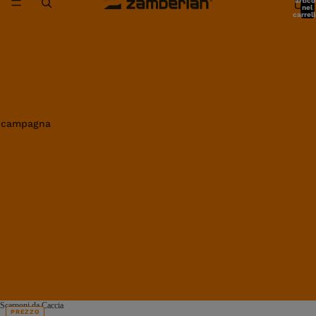
artico
nel
carrell
0
in campagna
Scarponi da Caccia
PREZZO