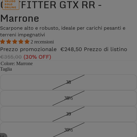
OUTFITTER GTX RR -
VALIDO
SOLO
ONLINE
Marrone
Scarpone alto e robusto, ideale per carichi pesanti e
terreni impegnativi
2 recensioni
Prezzo promozionale
€248,50
Prezzo di listino
€355,00
(30% OFF)
Colore
: Marrone
Taglia
38
38½
39
39½
14