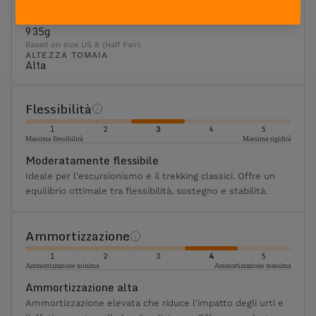
Caccia in Montagna
PESO
935g
Based on size US 8 (Half Pair)
ALTEZZA TOMAIA
Alta
Flessibilità
1
2
3
4
5
Massima flessibilità
Massima rigidità
Moderatamente flessibile
Ideale per l'escursionismo e il trekking classici. Offre un
equilibrio ottimale tra flessibilità, sostegno e stabilità.
Ammortizzazione
1
2
3
4
5
Ammortizzazione minima
Ammortizzazione massima
Ammortizzazione alta
Ammortizzazione elevata che riduce l'impatto degli urti e