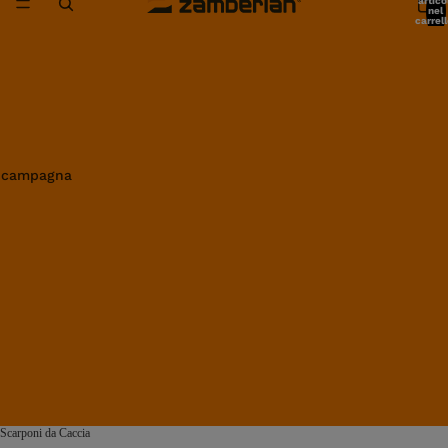
artico
nel
carrell
0
in campagna
Scarponi da Caccia