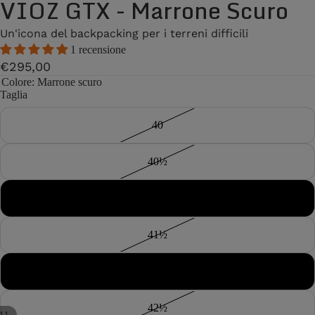
VIOZ GTX - Marrone Scuro
Un'icona del backpacking per i terreni difficili
1 recensione
€295,00
Colore
: Marrone scuro
Taglia
40
40½
41
41½
42
42½
11