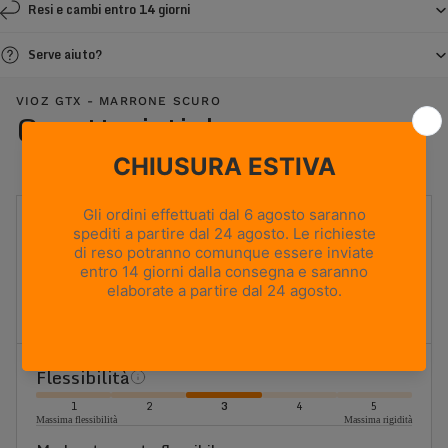
Resi e cambi entro 14 giorni
Serve aiuto?
VIOZ GTX - MARRONE SCURO
Caratteristiche
UTILIZZO
Caccia in montagna
PESO
715g
Based on size US 8 (Half Pair)
ALTEZZA TOMAIA
Media
Flessibilità
1
2
3
4
5
Massima flessibilità
Massima rigidità