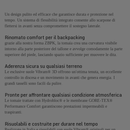
Un design pulito ed efficace che garantisce durata e protezione nel
tempo. Un sistema di flessibilità integrato consente allo scarpone di
flettersi in avanti senza compromettere il sostegno laterale.
Rinomato comfort per il backpacking
grazie alla nostra forma ZBPK, la tomaia crea una curvatura visibile
intorno alla parte posteriore del tallone e avvolge comodamente la parte
superiore del piede, lasciando spazio sufficiente per muovere le dita.
Aderenza sicura su qualsiasi terreno
Le esclusive suole Vibram® 3D offrono un'ottima tenuta, un eccellente
controllo in discesa e un movimento in avanti che genera energia. I
grandi tasselli sono facili da pulire.
Pronte per affrontare qualsiasi condizione atmosferica
Le tomaie trattate con Hydrobloc® e le membrane GORE-TEX®
Performance Comfort garantiscono prestazioni impermeabili e
traspiranti.
Risuolabili e costruite per durare nel tempo
Realizzate in Italia e risuolabili con suole Vibram® originali per un