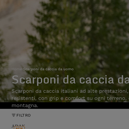
Home
›
Scarponi da caccia da uomo
Scarponi da caccia d
Scarponi da caccia italiani ad alte prestazioni
resistenti, con grip e comfort su ogni terreno,
montagna.
FILTRO
ADAK
NEW