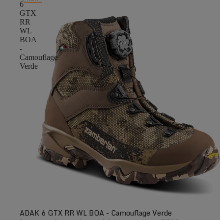
6
GTX
RR
WL
BOA
-
Camouflage
Verde
ADAK 6 GTX RR WL BOA - Camouflage Verde