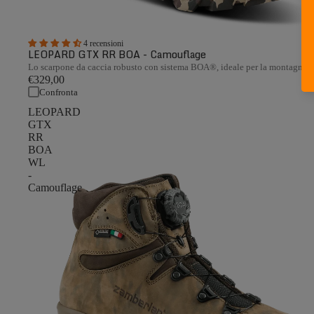
4 recensioni
LEOPARD GTX RR BOA - Camouflage
Lo scarpone da caccia robusto con sistema BOA®, ideale per la montagna
€329,00
Confronta
LEOPARD
GTX
RR
BOA
WL
-
Camouflage