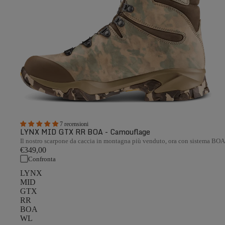
7 recensioni
LYNX MID GTX RR BOA - Camouflage
Il nostro scarpone da caccia in montagna più venduto, ora con sistema BO
€349,00
Confronta
LYNX
MID
GTX
RR
BOA
WL