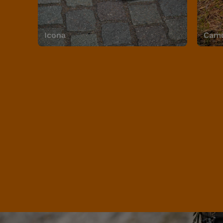
Icona
Camo