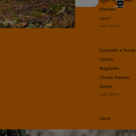
articoli
Ricerca
nel
carrello:
Plantari
0
Lacci
uflage
VEDI TUTTO
Abbigliamento e 
Custodie e borse
Calzini
Magliette
Chiodi filettati
Outlet
VEDI TUTTO
Libro
Libro