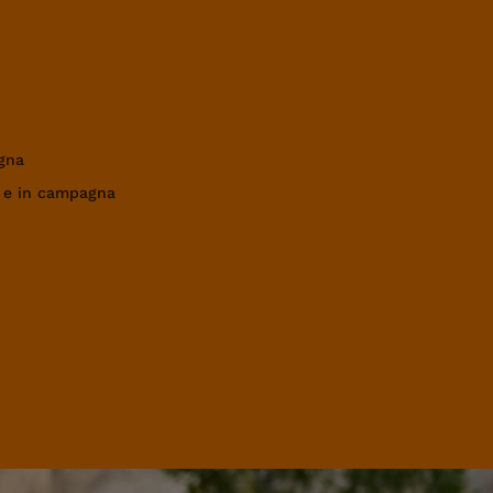
gna
a e in campagna