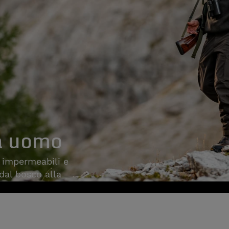
a uomo
, impermeabili e
 dal bosco alla