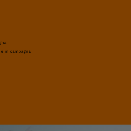
gna
a e in campagna