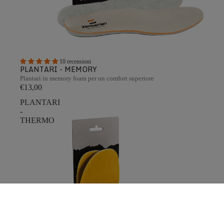
10 recensioni
PLANTARI - MEMORY
Plantari in memory foam per un comfort superiore
€13,00
PLANTARI
-
THERMO
0