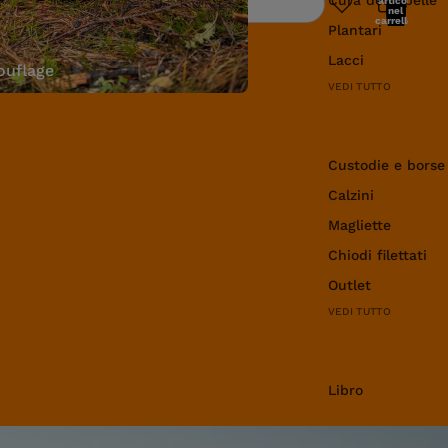
articoli
Ricerca
nel
carrello:
Plantari
0
Lacci
uflage
VEDI TUTTO
Abbigliamento e 
Custodie e borse
Calzini
Magliette
Chiodi filettati
Outlet
VEDI TUTTO
Libro
Libro