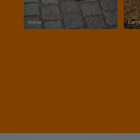
Icona
Camo