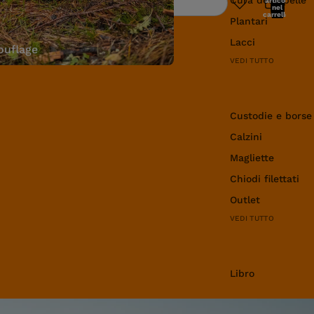
articoli
Ricerca
nel
carrello:
Plantari
0
Lacci
uflage
VEDI TUTTO
Abbigliamento e 
Custodie e borse
Calzini
Magliette
Chiodi filettati
Outlet
VEDI TUTTO
Libro
Libro