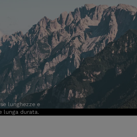
erse lunghezze e
 e lunga durata.