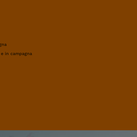
gna
a e in campagna