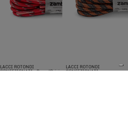
LACCI ROTONDI
LACCI ROTONDI
CONFEZIONATI - Rosso/Grigio
CONFEZIONATI -
Arancio/Nero
Lacci rotondi di qualità per una
Lacci rotondi di qualità per una
maggiore scorrevolezza
maggiore scorrevolezza
€5,00
€5,00
0
I lacci Zamberlan® sono tra i migliori disponibili sul
mercato e garantiscono lunga durata nel tempo. Progettati
per adattarsi perfettamente agli scarponi e alle scarpe
Zamberlan, sono compatibili anche con altre calzature
grazie all'ampia scelta di lunghezze, colori e modelli.