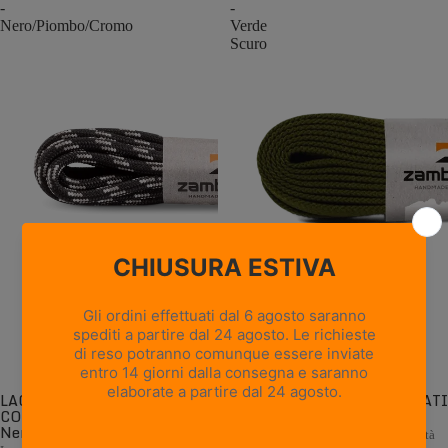
-
-
Nero/Piombo/Cromo
Verde
Scuro
LACCI ROTONDI
LACCI PIATTI CONFEZIONATI
CONFEZIONATI -
- Verde Scuro
Nero/Piombo/Cromo
Lacci piatti di ricambio di alta qualità