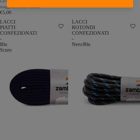
Lacci rotondi di qualità per una
€5,00
maggiore scorrevolezza
€5,00
LACCI
LACCI
PIATTI
ROTONDI
CONFEZIONATI
CONFEZIONATI
-
-
Blu
Nero/Blu
Scuro