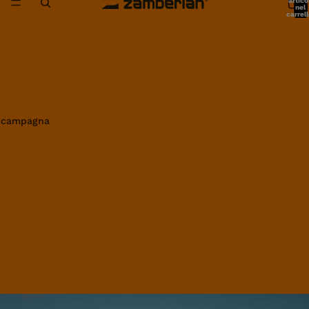
artico
nel
carrell
0
in campagna