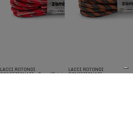
LACCI ROTONDI
LACCI ROTONDI
CONFEZIONATI - Rosso/Grigio
CONFEZIONATI -
Arancio/Nero
Lacci rotondi di qualità per una
Lacci rotondi di qualità per una
maggiore scorrevolezza
maggiore scorrevolezza
€5,00
€5,00
0
I lacci Zamberlan® sono tra i migliori disponibili sul
mercato e garantiscono lunga durata nel tempo. Progettati
per adattarsi perfettamente agli scarponi e alle scarpe
Zamberlan, sono compatibili anche con altre calzature
grazie all'ampia scelta di lunghezze, colori e modelli.