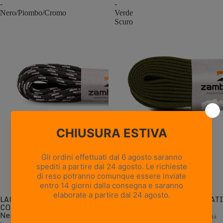
-
-
Nero/Piombo/Cromo
Verde
Scuro
LACCI ROTONDI
LACCI PIATTI CONFEZIONATI
CONFEZIONATI -
- Verde Scuro
Nero/Piombo/Cromo
Lacci piatti di ricambio di alta qualità