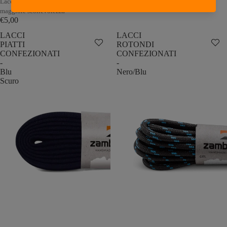
Lacci rotondi di qualità per una
€5,00
maggiore scorrevolezza
€5,00
LACCI
LACCI
PIATTI
ROTONDI
CONFEZIONATI
CONFEZIONATI
-
-
Blu
Nero/Blu
Scuro