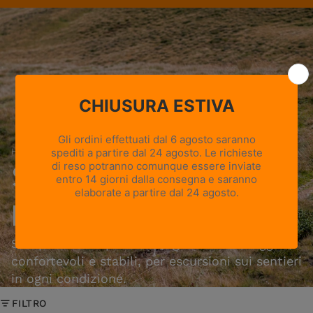
in campagna
Home
›
Scarponi e scarpe da hiking da donna
Scarponi e scarpe da
hiking da donna
Scarponi e scarpe da hiking da donna, leggeri,
confortevoli e stabili, per escursioni sui sentieri
in ogni condizione.
FILTRO