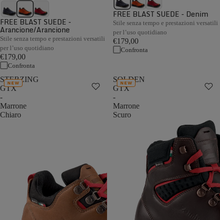
FREE BLAST SUEDE - Denim
FREE BLAST SUEDE -
Stile senza tempo e prestazioni versatili
Arancione/Arancione
per l’uso quotidiano
Stile senza tempo e prestazioni versatili
€179,00
per l’uso quotidiano
Confronta
€179,00
Confronta
STERZING
SOLDEN
NEW
NEW
GTX
GTX
-
-
Marrone
Marrone
Chiaro
Scuro