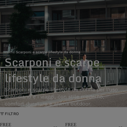
Home
›
Scarponi e scarpe lifestyle da donna
Scarponi e scarpe
lifestyle da donna
Scarponi e scarpe lifestyle da donna per l'uso
quotidiano e i viaggi, con stile moderno,
comfort duraturo e anima outdoor.
FILTRO
FREE
FREE