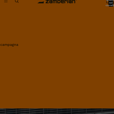
artico
nel
carrell
0
in campagna