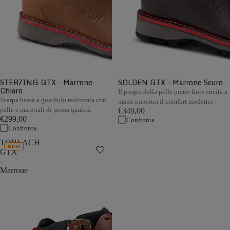
STERZING GTX - Marrone
SOLDEN GTX - Marrone Scuro
Chiaro
Il pregio della pelle pieno fiore cucita a
Scarpa bassa a guardolo realizzata con
mano incontra il comfort moderno.
pelle e materiali di prima qualità.
€349,00
€299,00
Confronta
Confronta
TOBLACH
NEW
GTX
-
Marrone