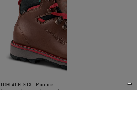
TOBLACH GTX - Marrone
Tradizione alpina in pelle e comfort
contemporaneo.
€329,00
Confronta
Le scarpe lifestyle da donna Zamberlan uniscono stile,
0
versatilità e prestazioni per la vita di tutti i giorni e i viaggi.
Realizzate con materiali premium, come pelle scamosciata
Hydrobloc® e suole Vibram®, offrono comfort, durata e
grip affidabile, passando con naturalezza dall'ambiente