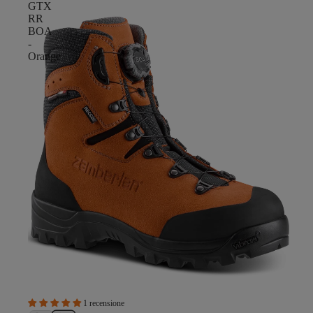
GTX
RR
BOA
-
Orange
1 recensione