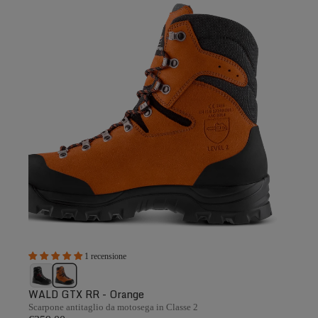
1 recensione
WALD GTX RR - Orange
Scarpone antitaglio da motosega in Classe 2