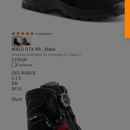
1 recensione
WALD GTX RR - Black
Scarpone antitaglio da motosega in Classe 2
€359,00
Confronta
DELIMBER
GTX
RR
BOA
-
Black