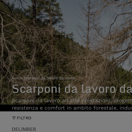
Home
›
Scarponi da lavoro da uomo
Scarponi da lavoro d
Scarponi da lavoro ad alte prestazioni, progett
resistenza e comfort in ambito forestale, indus
FILTRO
DELIMBER