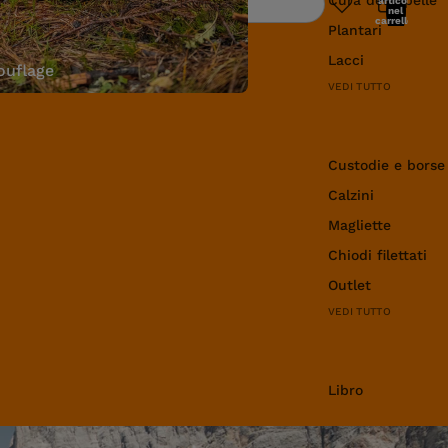
articoli
Ricerca
nel
carrello:
Plantari
0
Lacci
uflage
VEDI TUTTO
Abbigliamento e 
Custodie e borse
Calzini
Magliette
Chiodi filettati
Outlet
VEDI TUTTO
Libro
Libro