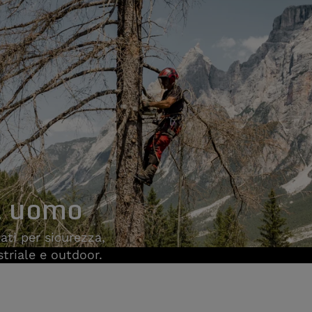
a uomo
ati per sicurezza,
triale e outdoor.