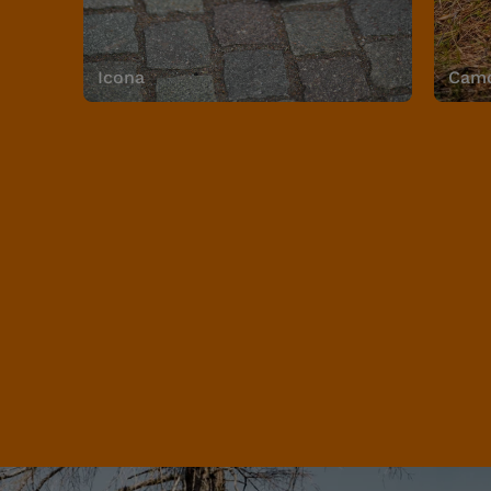
Icona
Camo