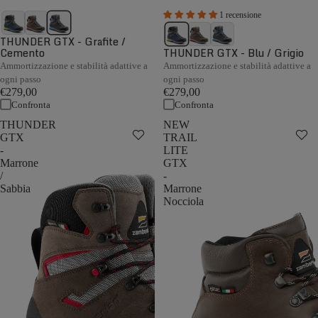
1 recensione
THUNDER GTX - Grafite /
Cemento
THUNDER GTX - Blu / Grigio
Ammortizzazione e stabilità adattive a
Ammortizzazione e stabilità adattive a
ogni passo
ogni passo
€279,00
€279,00
Confronta
Confronta
THUNDER
NEW
GTX
TRAIL
-
LITE
Marrone
GTX
/
-
Sabbia
Marrone
Nocciola