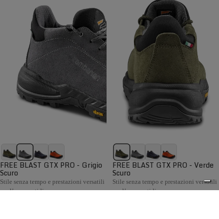
FREE BLAST GTX PRO - Grigio
FREE BLAST GTX PRO - Verde
Scuro
Scuro
Stile senza tempo e prestazioni versatili
Stile senza tempo e prestazioni versatili
per l’uso quotidiano
per l’uso quotidiano
€199,00
€199,00
Confronta
Confronta
La collezione Hiking Uomo Zamberlan comprende scarponi