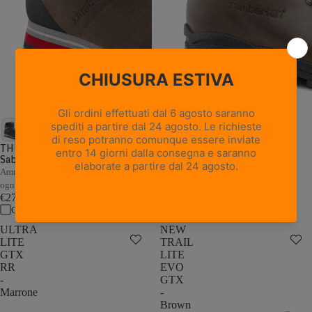
18 recensioni
NEW TRAIL LITE GTX -
Marrone Nocciola
THUNDER GTX - Marrone /
Sabbia
Pelle pieno fiore con trattamento
Hydrobloc®
Ammortizzazione e stabilità adattive a
€235,00
ogni passo
Confronta
€279,00
Confronta
ULTRA
NEW
LITE
TRAIL
GTX
LITE
RR
EVO
-
GTX
Marrone
-
Brown