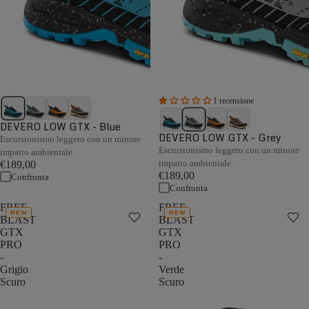
1 recensione
DEVERO LOW GTX - Blue
DEVERO LOW GTX - Grey
Escursionismo leggero con un minore
Escursionismo leggero con un minore
impatto ambientale.
impatto ambientale.
€189,00
€189,00
Confronta
Confronta
FREE
FREE
NEW
NEW
BLAST
BLAST
GTX
GTX
PRO
PRO
-
-
Grigio
Verde
Scuro
Scuro