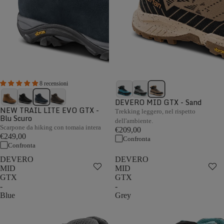
8 recensioni
DEVERO MID GTX - Sand
NEW TRAIL LITE EVO GTX -
Trekking leggero, nel rispetto
Blu Scuro
dell'ambiente.
Scarpone da hiking con tomaia intera
€209,00
€249,00
Confronta
Confronta
DEVERO
DEVERO
MID
MID
GTX
GTX
-
-
Blue
Grey