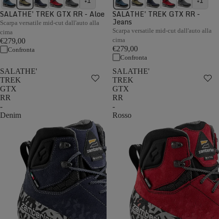
+1
+1
SALATHE' TREK GTX RR - Aloe
SALATHE' TREK GTX RR -
Jeans
Scarpa versatile mid-cut dall'auto alla
Scarpa versatile mid-cut dall'auto alla
cima
cima
€279,00
€279,00
Confronta
Confronta
SALATHE'
SALATHE'
TREK
TREK
GTX
GTX
RR
RR
-
-
Denim
Rosso