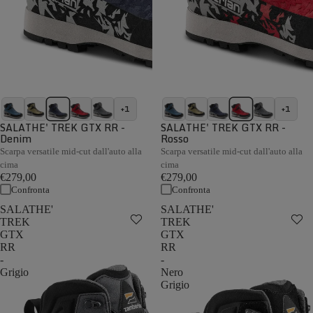
+1
+1
SALATHE' TREK GTX RR -
SALATHE' TREK GTX RR -
Denim
Rosso
Scarpa versatile mid-cut dall'auto alla
Scarpa versatile mid-cut dall'auto alla
cima
cima
€279,00
€279,00
Confronta
Confronta
SALATHE'
SALATHE'
TREK
TREK
GTX
GTX
RR
RR
-
-
Grigio
Nero
Grigio