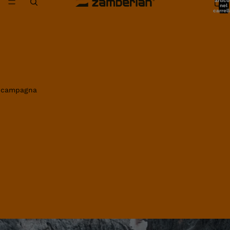
artico
nel
carrell
0
in campagna