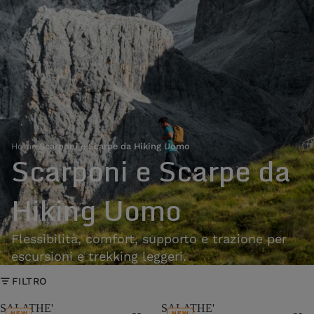
Home
›
Scarponi e Scarpe da Hiking Uomo
Scarponi e Scarpe da
Hiking Uomo
Flessibilità, comfort, supporto e trazione per
escursioni e trekking leggeri.
FILTRO
SALATHE'
SALATHE'
NEW
NEW