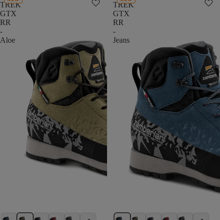
TREK
TREK
GTX
GTX
RR
RR
-
-
Aloe
Jeans