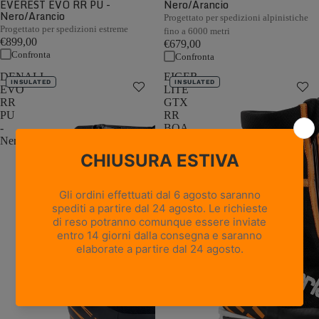
EVEREST EVO RR PU -
Nero/Arancio
Nero/Arancio
Progettato per spedizioni alpinistiche
Progettato per spedizioni estreme
fino a 6000 metri
€899,00
€679,00
Confronta
Confronta
DENALI
EIGER
INSULATED
INSULATED
EVO
LITE
RR
GTX
PU
RR
-
BOA
Nero/Arancio
PU
-
Nero/Arancione