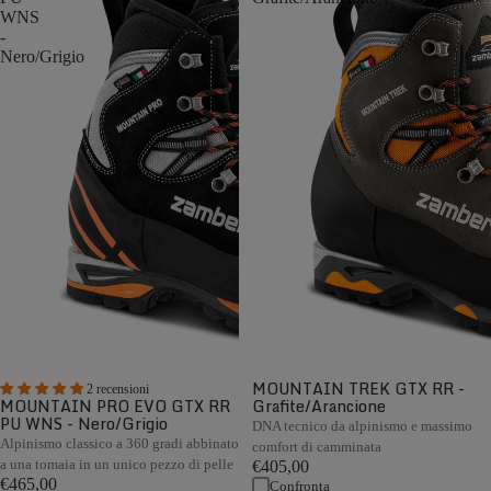
WNS
-
Nero/Grigio
MOUNTAIN TREK GTX RR -
2 recensioni
MOUNTAIN PRO EVO GTX RR
Grafite/Arancione
PU WNS - Nero/Grigio
DNA tecnico da alpinismo e massimo
Alpinismo classico a 360 gradi abbinato
comfort di camminata
a una tomaia in un unico pezzo di pelle
€405,00
€465,00
Confronta