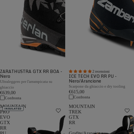
ZARATHUSTRA GTX RR BOA -
2 recensioni
Nero
ICE TECH EVO RR PU -
Nero/Arancione
Ultraleggero per l'arrampicata su
Scarpone da ghiaccio e dry tooling
ghiaccio
€615,00
€639,00
Confronta
Confronta
MOUNTAIN
MOUNTAIN
INSULATED
PRO
TREK
EVO
GTX
GTX
RR
RR
-
PU
Grafite/Arancione