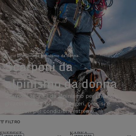
Home
›
Scarponi da alpinismo da donna
Scarponi da
alpinismo da donna
Scarponi tecnici da alpinismo per ghiaccio,
ghiacciai e dry tooling, leggeri, precisi e
progettati per condizioni estreme.
FILTRO
EVEREST
KARKA
INSULATED
INSULATED