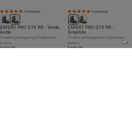
3 recensioni
3 recensioni
EXPERT PRO GTX RR - Verde
EXPERT PRO GTX RR -
Acido
Graphite
Comfort prolungato per l'alpinismo
Comfort prolungato per l'alpinismo
tecnico
tecnico
€409,00
€409,00
Confronta
Confronta
Nata tra le montagne delle Piccole Dolomiti, la collezione di
scarponi da alpinismo da donna Zamberlan è progettata
per affrontare vette e ambienti d'alta quota. Caratterizzata
0
da leggerezza ai vertici della categoria, esclusive
implementazioni del sistema BOA®, soluzioni tecniche
avanzate e una calzata precisa, eccelle nell'alpinismo, nelle
traversate su ghiacciaio, nell'arrampicata su ghiaccio e nel
dry tooling.
Spedizione gratuita sopra ai 150,00€
Italian Design since 1929