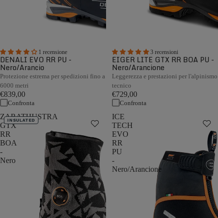
1 recensione
3 recensioni
DENALI EVO RR PU -
EIGER LITE GTX RR BOA PU -
Nero/Arancio
Nero/Arancione
Protezione estrema per spedizioni fino a
Leggerezza e prestazioni per l'alpinismo
6000 metri
tecnico
€839,00
€729,00
Confronta
Confronta
ZARATHUSTRA
ICE
INSULATED
GTX
TECH
RR
EVO
BOA
RR
-
PU
Nero
-
Nero/Arancione