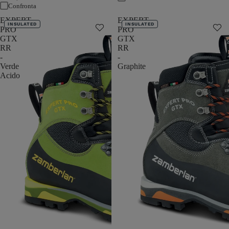
Confronta
EXPERT
EXPERT
INSULATED
INSULATED
PRO
PRO
GTX
GTX
RR
RR
-
-
Verde
Graphite
Acido