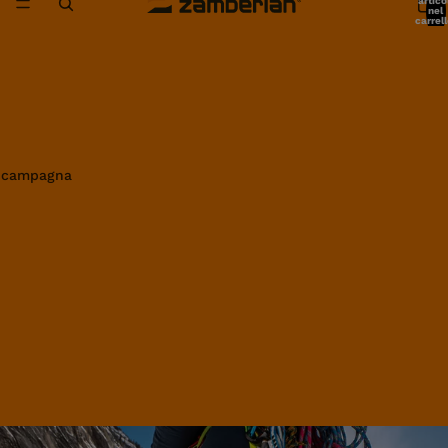
artico
nel
carrell
0
in campagna