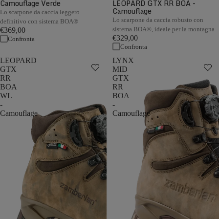
Camouflage Verde
LEOPARD GTX RR BOA -
Camouflage
Lo scarpone da caccia leggero
Lo scarpone da caccia robusto con
definitivo con sistema BOA®
sistema BOA®, ideale per la montagna
€369,00
€329,00
Confronta
Confronta
LEOPARD
LYNX
GTX
MID
RR
GTX
BOA
RR
WL
BOA
-
-
Camouflage
Camouflage