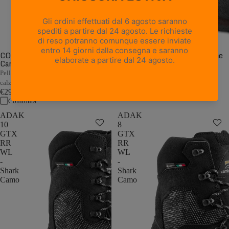
CORMONS NBK GTX WL -
CORMONS GTX WL - Marrone
Camouflage
Scuro/Arancio
€249,00
Pelle Nubuck camo con flex morbido e
Confronta
calzata a pianta larga
€299,00
Confronta
ADAK
ADAK
10
8
GTX
GTX
RR
RR
WL
WL
-
-
Shark
Shark
Camo
Camo