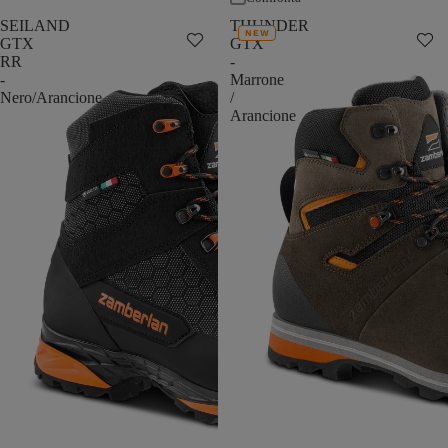
SEILAND
THUNDER
NEW
GTX
GTX
RR
-
-
Marrone
Nero/Arancione
/
Arancione