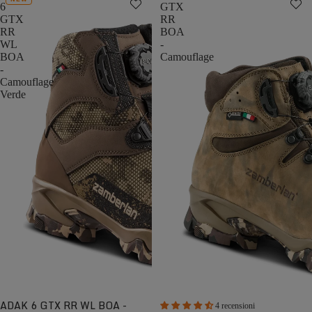
6
GTX
GTX
RR
RR
BOA
WL
-
BOA
Camouflage
-
Camouflage
Verde
ADAK 6 GTX RR WL BOA -
4 recensioni