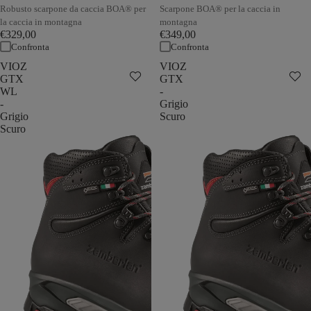
Robusto scarpone da caccia BOA® per
Scarpone BOA® per la caccia in
la caccia in montagna
montagna
€329,00
€349,00
Confronta
Confronta
VIOZ
VIOZ
GTX
GTX
WL
-
-
Grigio
Grigio
Scuro
Scuro