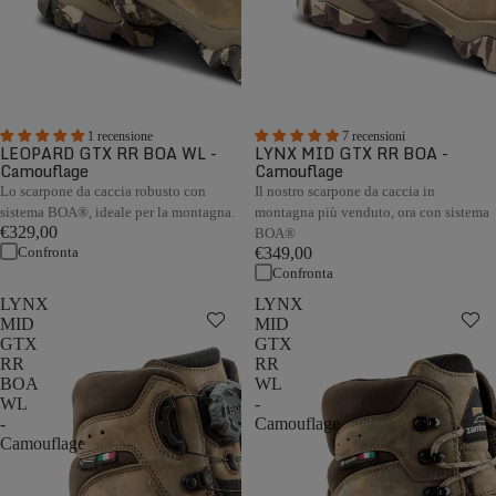
1 recensione
7 recensioni
LEOPARD GTX RR BOA WL -
LYNX MID GTX RR BOA -
Camouflage
Camouflage
Lo scarpone da caccia robusto con
Il nostro scarpone da caccia in
sistema BOA®, ideale per la montagna.
montagna più venduto, ora con sistema
€329,00
BOA®
Confronta
€349,00
Confronta
LYNX
LYNX
MID
MID
GTX
GTX
RR
RR
BOA
WL
WL
-
-
Camouflage
Camouflage