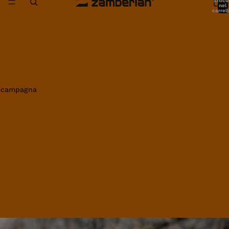
artico
nel
carrell
0
in campagna