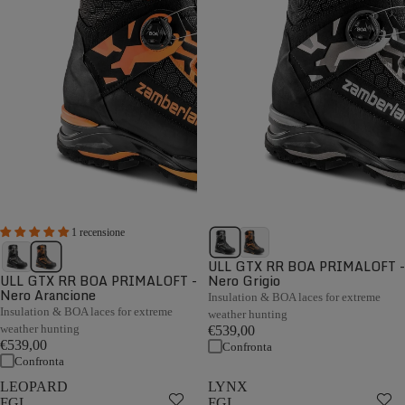
1 recensione
ULL GTX RR BOA PRIMALOFT -
ULL GTX RR BOA PRIMALOFT -
Nero Grigio
Nero Arancione
Insulation & BOA laces for extreme
Insulation & BOA laces for extreme
weather hunting
weather hunting
€539,00
€539,00
Confronta
Confronta
LEOPARD
LYNX
FGL
FGL