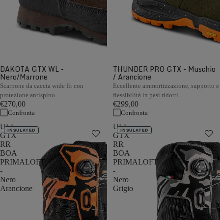
DAKOTA GTX WL -
THUNDER PRO GTX - Muschio
Nero/Marrone
/ Arancione
Scarpone da caccia wide fit con
Eccellente ammortizzazione, supporto e
protezione antispino
flessibilità in pesi ridotti
€270,00
€299,00
Confronta
Confronta
ULL
ULL
INSULATED
INSULATED
GTX
GTX
RR
RR
BOA
BOA
PRIMALOFT
PRIMALOFT
-
-
Nero
Nero
Arancione
Grigio