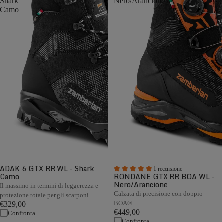
Shark
Nero/Arancione
Camo
ADAK 6 GTX RR WL - Shark
1 recensione
Camo
RONDANE GTX RR BOA WL -
Nero/Arancione
Il massimo in termini di leggerezza e
Calzata di precisione con doppio
protezione totale per gli scarponi
BOA®
€329,00
€449,00
Confronta
Confronta