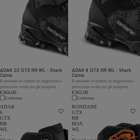
ADAK 10 GTX RR WL - Shark
ADAK 8 GTX RR WL - Shark
Camo
Camo
Il massimo in termini di leggerezza e
Il massimo in termini di leggerezza e
protezione totale per gli scarponi
protezione totale per gli scarponi
€384,00
€365,00
Confronta
Confronta
ADAK
RONDANE
6
GTX
GTX
RR
RR
BOA
WL
WL
-
-