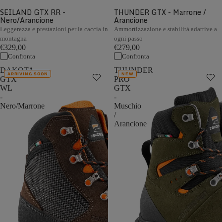
SEILAND GTX RR -
THUNDER GTX - Marrone /
Nero/Arancione
Arancione
Leggerezza e prestazioni per la caccia in
Ammortizzazione e stabilità adattive a
montagna
ogni passo
€329,00
€279,00
Confronta
Confronta
DAKOTA
THUNDER
ARRIVING SOON
NEW
GTX
PRO
WL
GTX
-
-
Nero/Marrone
Muschio
/
Arancione