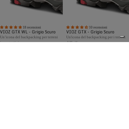
18 recensioni
10 recensioni
VIOZ GTX WL - Grigio Scuro
VIOZ GTX - Grigio Scuro
Un’icona del backpacking per terreni
Un'icona del backpacking per i terreni
impegnativi
difficili
€295,00
€295,00
Confronta
Confronta
La collezione di scarponi da caccia Zamberlan racchiude
decenni di esperienza artigianale italiana al servizio dei
0
cacciatori. Progettata per la caccia in montagna, collina e
pianura, offre modelli robusti, confortevoli e impermeabili,
dotati di fodera GORE-TEX, suole Vibram® e disponibili
anche con calzata Wide Last per chi cerca maggiore volume
e comfort.
Spedizione gratuita sopra ai 150,00€
Italian Design since 1929
Resi facili entro 14 giorni