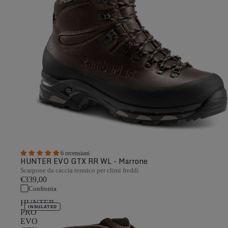
6 recensioni
HUNTER EVO GTX RR WL - Marrone
Scarpone da caccia termico per climi freddi
€339,00
Confronta
HUNTER
INSULATED
PRO
EVO