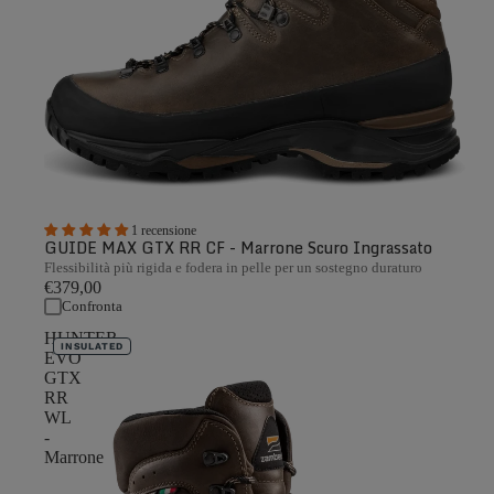
1 recensione
GUIDE MAX GTX RR CF - Marrone Scuro Ingrassato
Flessibilità più rigida e fodera in pelle per un sostegno duraturo
€379,00
Confronta
HUNTER
INSULATED
EVO
GTX
RR
WL
-
Marrone