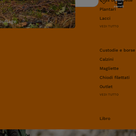
articoli
Ricerca
nel
carrello:
Plantari
0
Lacci
uflage
VEDI TUTTO
Abbigliamento e 
Custodie e borse
Calzini
Magliette
Chiodi filettati
Outlet
VEDI TUTTO
Libro
Libro