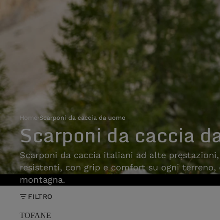
Home
›
Scarponi da caccia da uomo
Scarponi da caccia d
Scarponi da caccia italiani ad alte prestazioni
resistenti, con grip e comfort su ogni terreno,
montagna.
FILTRO
TOFANE