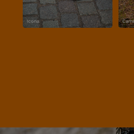
Icona
Camo