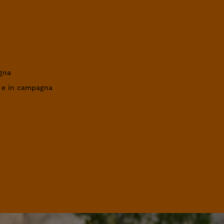
gna
a e in campagna