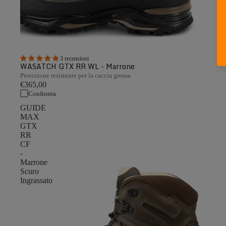
3 recensioni
WASATCH GTX RR WL - Marrone
Protezione resistente per la caccia grossa
€365,00
Confronta
GUIDE
MAX
GTX
RR
CF
-
Marrone
Scuro
Ingrassato