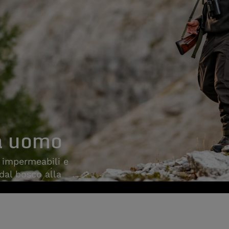
a uomo
, impermeabili e
 dal bosco alla