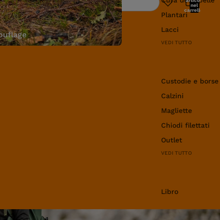
articoli
Ricerca
nel
carrello:
Plantari
0
Lacci
uflage
VEDI TUTTO
Abbigliamento e 
Custodie e borse
Calzini
Magliette
Chiodi filettati
Outlet
VEDI TUTTO
Libro
Libro