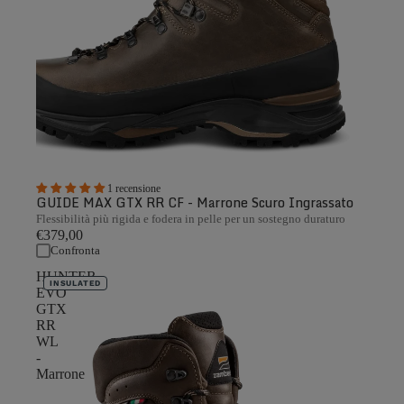
1 recensione
GUIDE MAX GTX RR CF - Marrone Scuro Ingrassato
Flessibilità più rigida e fodera in pelle per un sostegno duraturo
€379,00
Confronta
HUNTER
INSULATED
EVO
GTX
RR
WL
-
Marrone