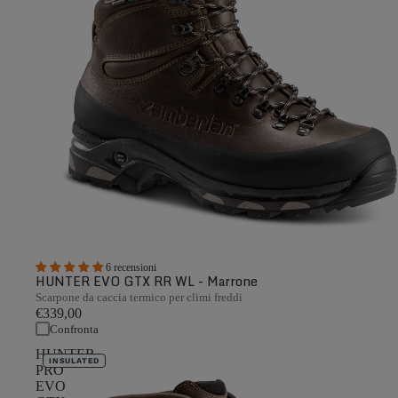
6 recensioni
HUNTER EVO GTX RR WL - Marrone
Scarpone da caccia termico per climi freddi
€339,00
Confronta
HUNTER
INSULATED
PRO
EVO