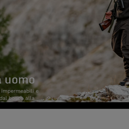
a uomo
, impermeabili e
 dal bosco alla