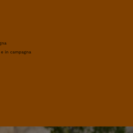
gna
a e in campagna