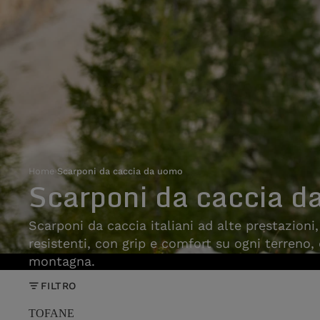
Home
›
Scarponi da caccia da uomo
Scarponi da caccia d
Scarponi da caccia italiani ad alte prestazioni
resistenti, con grip e comfort su ogni terreno,
montagna.
FILTRO
TOFANE