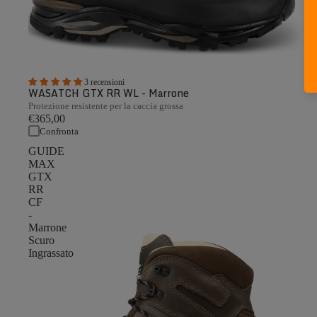
3 recensioni
WASATCH GTX RR WL - Marrone
Protezione resistente per la caccia grossa
€365,00
Confronta
GUIDE
MAX
GTX
RR
CF
-
Marrone
Scuro
Ingrassato