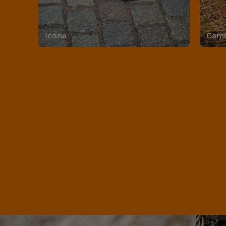
Icona
Camo