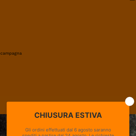
0
in campagna