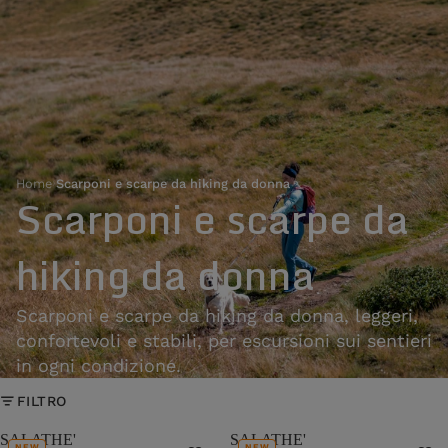
Home
›
Scarponi e scarpe da hiking da donna
Scarponi e scarpe da
hiking da donna
Scarponi e scarpe da hiking da donna, leggeri,
confortevoli e stabili, per escursioni sui sentieri
in ogni condizione.
FILTRO
SALATHE'
SALATHE'
NEW
NEW