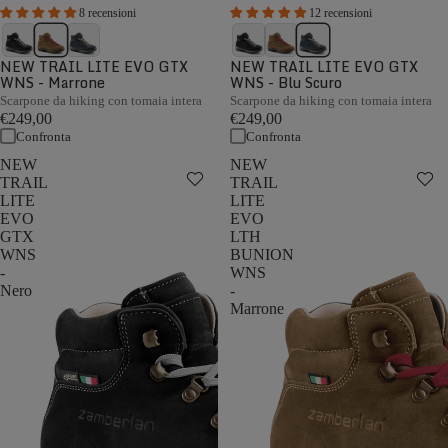
8 recensioni
12 recensioni
NEW TRAIL LITE EVO GTX
NEW TRAIL LITE EVO GTX
WNS - Marrone
WNS - Blu Scuro
Scarpone da hiking con tomaia intera
Scarpone da hiking con tomaia intera
€249,00
€249,00
Confronta
Confronta
NEW
NEW
TRAIL
TRAIL
LITE
LITE
EVO
EVO
GTX
LTH
WNS
BUNION
-
WNS
Nero
-
Marrone