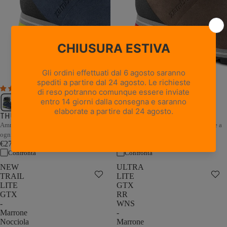
1 recensione
THUNDER GTX - Marrone /
THUNDER GTX - Blu / Grigio
Sabbia
Ammortizzazione e stabilità adattive a
Ammortizzazione e stabilità adattive a
ogni passo
ogni passo
€279,00
€279,00
Confronta
Confronta
NEW
ULTRA
TRAIL
LITE
LITE
GTX
GTX
RR
-
WNS
Marrone
-
Nocciola
Marrone