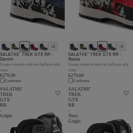
+1
+1
SALATHE' TREK GTX RR -
SALATHE' TREK GTX RR -
Denim
Rosso
Scarpa versatile mid-cut dall'auto alla
Scarpa versatile mid-cut dall'auto alla
cima
cima
€279,00
€279,00
Confronta
Confronta
SALATHE'
SALATHE'
TREK
TREK
GTX
GTX
RR
RR
-
-
Grigio
Nero
Grigio