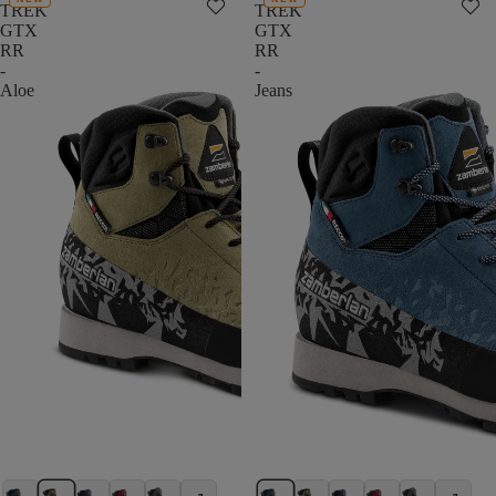
TREK
TREK
GTX
GTX
RR
RR
-
-
Aloe
Jeans