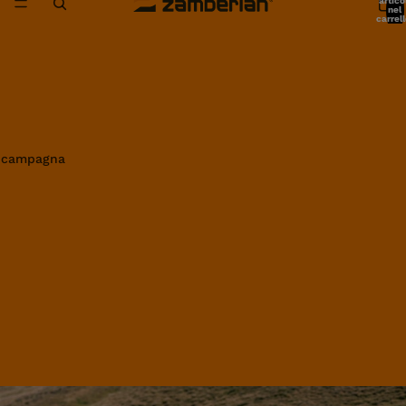
artico
nel
carrell
0
in campagna