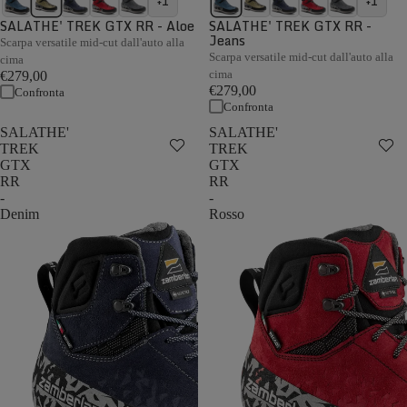
+1
+1
SALATHE' TREK GTX RR - Aloe
SALATHE' TREK GTX RR -
Jeans
Scarpa versatile mid-cut dall'auto alla
Scarpa versatile mid-cut dall'auto alla
cima
cima
€279,00
€279,00
Confronta
Confronta
SALATHE'
SALATHE'
TREK
TREK
GTX
GTX
RR
RR
-
-
Denim
Rosso