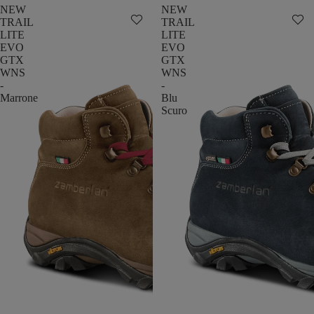
NEW
NEW
TRAIL
TRAIL
LITE
LITE
EVO
EVO
GTX
GTX
WNS
WNS
-
-
Marrone
Blu
Scuro