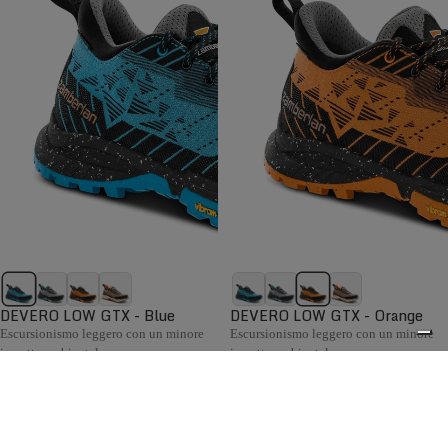
DEVERO LOW GTX - Blue
DEVERO LOW GTX - Orange
Escursionismo leggero con un minore
Escursionismo leggero con un minore
impatto ambientale.
impatto ambientale.
€189,00
€189,00
Confronta
Confronta
La collezione Hiking da donna Zamberlan comprende
scarponi e scarpe confortevoli, flessibili e pronti ad
0
affrontare ogni condizione meteo, con supporto e grip