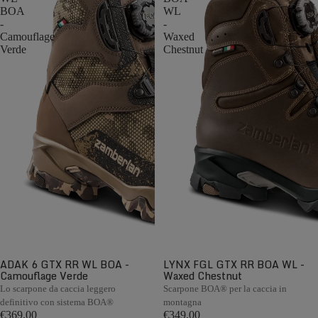
BOA
WL
-
-
Camouflage
Waxed
Verde
Chestnut
ADAK 6 GTX RR WL BOA -
LYNX FGL GTX RR BOA WL -
Camouflage Verde
Waxed Chestnut
Lo scarpone da caccia leggero
Scarpone BOA® per la caccia in
definitivo con sistema BOA®
montagna
€369,00
€349,00