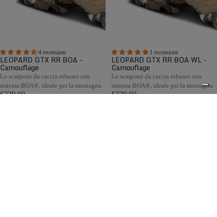
4 recensioni
1 recensione
LEOPARD GTX RR BOA -
LEOPARD GTX RR BOA WL -
Camouflage
Camouflage
Lo scarpone da caccia robusto con
Lo scarpone da caccia robusto con
sistema BOA®, ideale per la montagna
sistema BOA®, ideale per la montagna.
€329,00
€329,00
Confronta
Confronta
Gli scarponi da caccia in montagna Zamberlan sono
progettati per affrontare terreni impegnativi e quote
elevate. Ogni modello offre stabilità, supporto e un'elevata
0
rigidità torsionale per muoversi in sicurezza su pendii ripidi
e terreni accidentati. Pellami di alto spessore, fodera
GORE-TEX, suole Vibram® e fascione protettivo in gomma
assicurano la massima protezione da acqua, neve, rocce e
abrasioni.
Spedizione gratuita sopra ai 150,00€