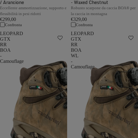
/ Arancione
- Waxed Chestnut
Eccellente ammortizzazione, supporto e
Robusto scarpone da caccia BOA® per
flessibilità in pesi ridotti
la caccia in montagna
€299,00
€329,00
Confronta
Confronta
LEOPARD
LEOPARD
GTX
GTX
RR
RR
BOA
BOA
-
WL
Camouflage
-
Camouflage