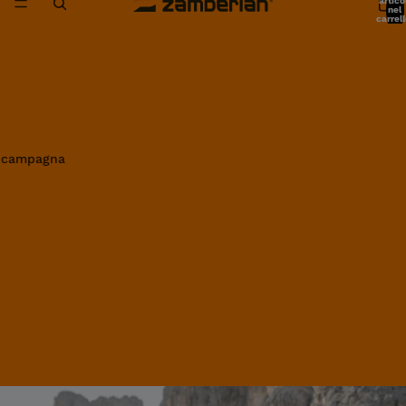
artico
nel
carrell
0
in campagna