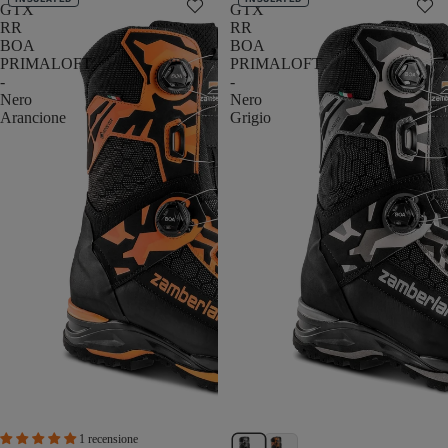
GTX
GTX
RR
RR
BOA
BOA
PRIMALOFT
PRIMALOFT
-
-
Nero
Nero
Arancione
Grigio
1 recensione