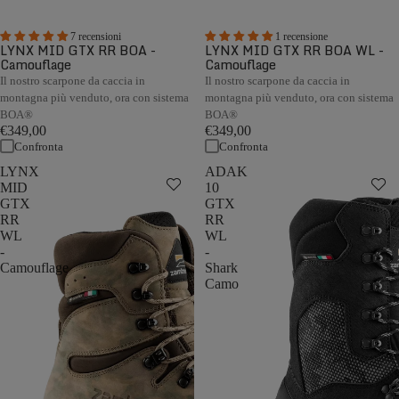
7 recensioni
1 recensione
LYNX MID GTX RR BOA -
LYNX MID GTX RR BOA WL -
Camouflage
Camouflage
Il nostro scarpone da caccia in
Il nostro scarpone da caccia in
montagna più venduto, ora con sistema
montagna più venduto, ora con sistema
BOA®
BOA®
€349,00
€349,00
Confronta
Confronta
LYNX
ADAK
MID
10
GTX
GTX
RR
RR
WL
WL
-
-
Camouflage
Shark
Camo