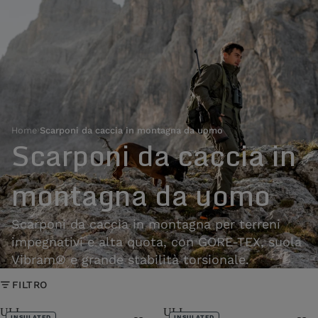
Home
›
Scarponi da caccia in montagna da uomo
Scarponi da caccia in
montagna da uomo
Scarponi da caccia in montagna per terreni
impegnativi e alta quota, con GORE-TEX, suola
Vibram® e grande stabilità torsionale.
FILTRO
ULL
ULL
INSULATED
INSULATED