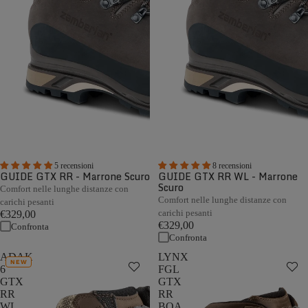
5 recensioni
8 recensioni
GUIDE GTX RR - Marrone Scuro
GUIDE GTX RR WL - Marrone
Scuro
Comfort nelle lunghe distanze con
Comfort nelle lunghe distanze con
carichi pesanti
carichi pesanti
€329,00
€329,00
Confronta
Confronta
ADAK
LYNX
NEW
6
FGL
GTX
GTX
RR
RR
WL
BOA