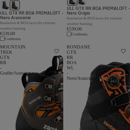
ULL GTX RR BOA PRIMALOFT -
ULL GTX RR BOA PRIMALOFT -
Nero Grigio
Nero Arancione
Insulation & BOA laces for extreme
Insulation & BOA laces for extreme
weather hunting
weather hunting
€539,00
€539,00
Confronta
Confronta
MOUNTAIN
RONDANE
TREK
GTX
GTX
RR
RR
BOA
-
WL
Grafite/Arancione
-
Nero/Arancione