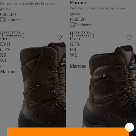
Marrone
Protezione resistente per la caccia
Protezione resistente per la caccia
grossa
grossa
€365,00
€365,00
Confronta
Confronta
HUNTER
HUNTER
INSULATED
INSULATED
PRO
EVO
EVO
GTX
GTX
RR
RR
WL
WL
-
-
Marrone
Marrone