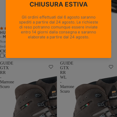
3 recensioni
6 recensioni
HUNTER PRO EVO GTX RR WL
HUNTER EVO GTX RR WL -
- Marrone
Marrone
Scarpone da caccia termico per climi
Scarpone da caccia termico per climi
freddi
freddi
€369,00
€339,00
Confronta
Confronta
GUIDE
GUIDE
GTX
GTX
RR
RR
-
WL
Marrone
-
Scuro
Marrone
Scuro