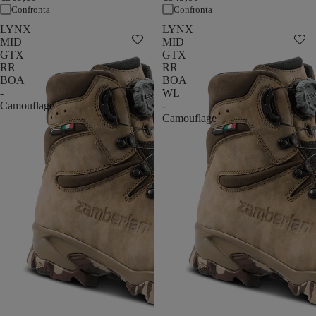
Confronta
Confronta
LYNX
LYNX
MID
MID
GTX
GTX
RR
RR
BOA
BOA
-
WL
Camouflage
-
Camouflage