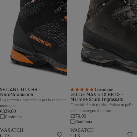
SEILAND GTX RR -
1 recensione
Nero/Arancione
GUIDE MAX GTX RR CF -
Marrone Scuro Ingrassato
Leggerezza e prestazioni per la caccia in
Flessibilità più rigida e fodera in pelle
montagna
per un sostegno duraturo
€329,00
€379,00
Confronta
Confronta
WASATCH
WASATCH
GTX
GTX