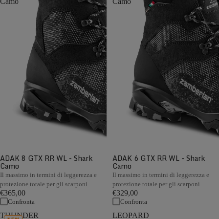
Camo
Camo
ADAK 8 GTX RR WL - Shark
ADAK 6 GTX RR WL - Shark
Camo
Camo
Il massimo in termini di leggerezza e
Il massimo in termini di leggerezza e
protezione totale per gli scarponi
protezione totale per gli scarponi
€365,00
€329,00
Confronta
Confronta
THUNDER
LEOPARD