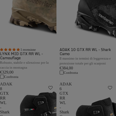
ADAK 10 GTX RR WL - Shark
1 recensione
LYNX MID GTX RR WL -
Camo
Camouflage
Il massimo in termini di leggerezza e
Robusto, stabile e silenzioso per la
protezione totale per gli scarponi
caccia in montagna
€384,00
€329,00
Confronta
Confronta
ADAK
ADAK
8
6
GTX
GTX
RR
RR
WL
WL
-
-
Shark
Shark