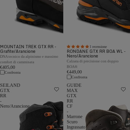
MOUNTAIN TREK GTX RR -
1 recensione
Grafite/Arancione
RONDANE GTX RR BOA WL -
Nero/Arancione
DNA tecnico da alpinismo e massimo
Calzata di precisione con doppio
comfort di camminata
BOA®
€405,00
€449,00
Confronta
Confronta
SEILAND
GUIDE
GTX
MAX
RR
GTX
-
RR
Nero/Arancione
CF
-
Marrone
Scuro
Ingrassato