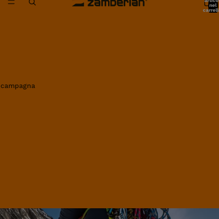
artico
nel
carrell
0
in campagna