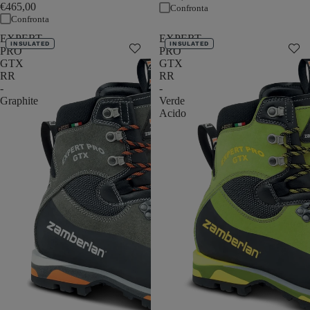
€465,00
Confronta
Confronta
EXPERT
EXPERT
INSULATED
INSULATED
PRO
PRO
GTX
GTX
RR
RR
-
-
Graphite
Verde
Acido