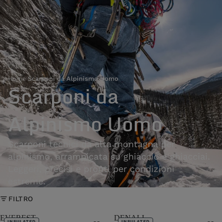
Home
›
Scarponi da Alpinismo Uomo
Scarponi da
Alpinismo Uomo
Scarponi tecnici da alta montagna per
alpinismo, arrampicata su ghiaccio e ghiacciai.
Leggeri, precisi e pronti per condizioni
estreme.
FILTRO
EVEREST
DENALI
INSULATED
INSULATED