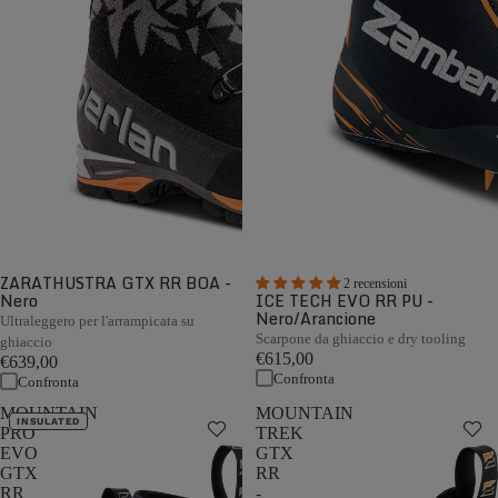
ZARATHUSTRA GTX RR BOA -
2 recensioni
Nero
ICE TECH EVO RR PU -
Nero/Arancione
Ultraleggero per l'arrampicata su
Scarpone da ghiaccio e dry tooling
ghiaccio
€615,00
€639,00
Confronta
Confronta
MOUNTAIN
MOUNTAIN
INSULATED
PRO
TREK
EVO
GTX
GTX
RR
RR
-