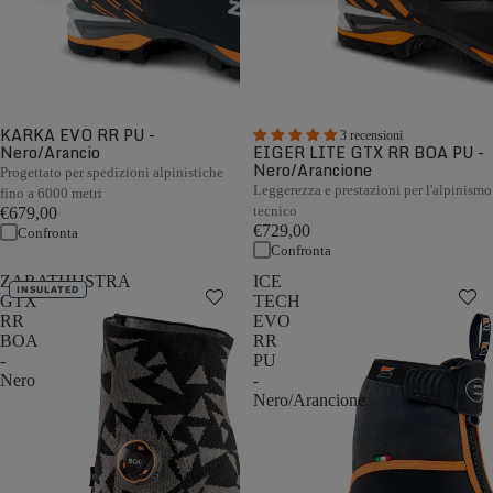
KARKA EVO RR PU -
3 recensioni
Nero/Arancio
EIGER LITE GTX RR BOA PU -
Nero/Arancione
Progettato per spedizioni alpinistiche
Leggerezza e prestazioni per l'alpinismo
fino a 6000 metri
tecnico
€679,00
€729,00
Confronta
Confronta
ZARATHUSTRA
ICE
INSULATED
GTX
TECH
RR
EVO
BOA
RR
-
PU
Nero
-
Nero/Arancione