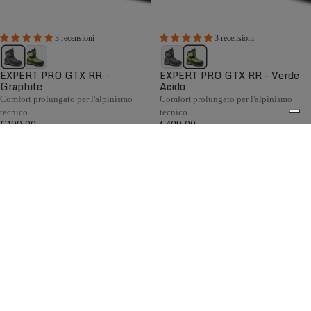
3 recensioni
3 recensioni
EXPERT PRO GTX RR -
EXPERT PRO GTX RR - Verde
Graphite
Acido
Comfort prolungato per l'alpinismo
Comfort prolungato per l'alpinismo
tecnico
tecnico
€409,00
€409,00
Confronta
Confronta
Nata tra le montagne delle Piccole Dolomiti, la collezione di
scarponi da alpinismo da uomo Zamberlan è progettata per
raggiungere vette e affrontare i terreni più impegnativi.
0
Caratterizzati da un design leggero ai vertici della categoria,
sistemi BOA® brevettati, soluzioni tecniche avanzate e una
calzata precisa, gli scarponi da alpinismo Zamberlan
offrono prestazioni eccellenti per alpinismo, progressione
su ghiacciaio, arrampicata su ghiaccio e dry tooling.
Spedizione gratuita sopra ai 150,00€
Italian Design since 1929