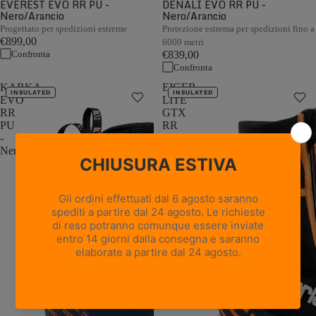
EVEREST EVO RR PU -
DENALI EVO RR PU -
Nero/Arancio
Nero/Arancio
Progettato per spedizioni estreme
Protezione estrema per spedizioni fino a
€899,00
6000 metri
Confronta
€839,00
Confronta
KARKA
EIGER
INSULATED
INSULATED
EVO
LITE
RR
GTX
PU
RR
-
BOA
Nero/Arancio
PU
-
Nero/Arancione