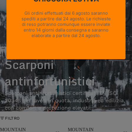
Home
›
Scarponi antinfortunistici
Scarponi
antinfortunistici
Scarponi antinfortunistici certificati EN ISO
20345 per lavori in quota, industria ed edilizia,
con comfort e protezione elevati.
FILTRO
MOUNTAIN
MOUNTAIN