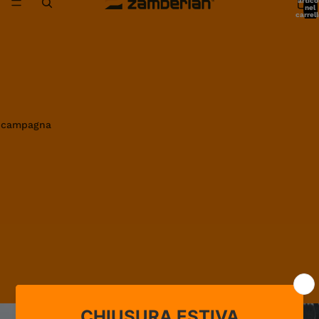
artico
nel
carrell
0
in campagna