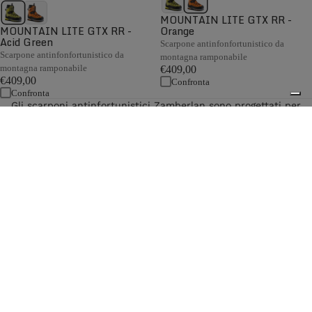
MOUNTAIN LITE GTX RR -
MOUNTAIN LITE GTX RR -
Orange
Acid Green
Scarpone antinfonfortunistico da
Scarpone antinfonfortunistico da
montagna ramponabile
montagna ramponabile
€409,00
€409,00
Confronta
Confronta
Gli scarponi antinfortunistici Zamberlan sono progettati per
operatori della montagna, addetti ai lavori in quota,
manutentori industriali e professionisti dell'edilizia che
richiedono calzature tecniche conformi ai più elevati
standard di prestazioni, sicurezza e durata. Certificati EN
0
ISO 20345, sono dotati di puntale di sicurezza, lamina
antiperforazione, proprietà antistatiche, membrana GORE-
TEX impermeabile e suole Vibram®, offrendo comfort e
affidabilità anche nelle condizioni di lavoro più
impegnative.
Spedizione gratuita sopra ai 150,00€
Italian Design since 1929