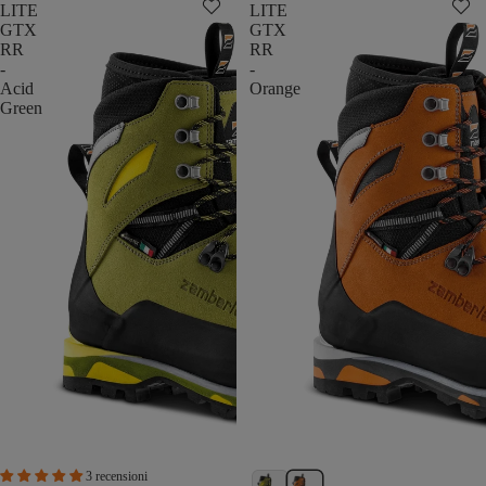
LITE
LITE
GTX
GTX
RR
RR
-
-
Acid
Orange
Green
3 recensioni